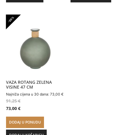
-20%
VAZA ROTANG ZELENA
VISINE 47 CM
Najniža cijena u 30 dana:
73,00
€
91,25
€
73,00
€
DODAJ U PONUDU