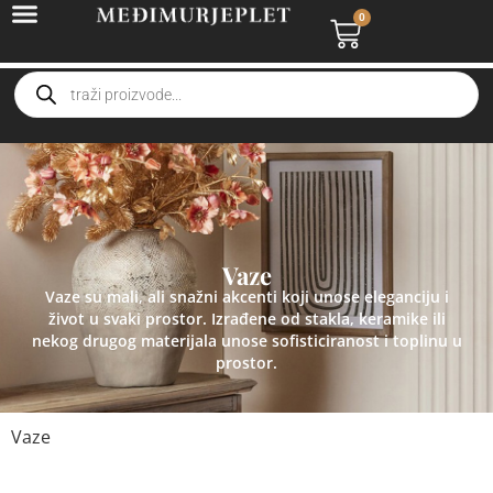
0
Vaze
Vaze su mali, ali snažni akcenti koji unose eleganciju i
život u svaki prostor. Izrađene od stakla, keramike ili
nekog drugog materijala unose sofisticiranost i toplinu u
prostor.
Vaze