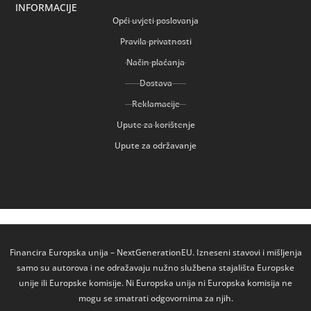
INFORMACIJE
Opći uvjeti poslovanja
Pravila privatnosti
Način plaćanja
Dostava
Reklamacije
Upute za korištenje
Upute za održavanje
Financira Europska unija – NextGenerationEU. Izneseni stavovi i mišljenja
samo su autorova i ne odražavaju nužno službena stajališta Europske
unije ili Europske komisije. Ni Europska unija ni Europska komisija ne
mogu se smatrati odgovornima za njih.