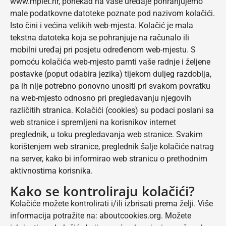
www.mplet.hr, ponekad na vaše uređaje pohranjujemo
male podatkovne datoteke poznate pod nazivom kolačići.
Isto čini i većina velikih web-mjesta. Kolačić je mala
tekstna datoteka koja se pohranjuje na računalo ili
mobilni uređaj pri posjetu određenom web-mjestu. S
pomoću kolačića web-mjesto pamti vaše radnje i željene
postavke (poput odabira jezika) tijekom duljeg razdoblja,
pa ih nije potrebno ponovno unositi pri svakom povratku
na web-mjesto odnosno pri pregledavanju njegovih
različitih stranica. Kolačići (cookies) su podaci poslani sa
web stranice i spremljeni na korisnikov internet
preglednik, u toku pregledavanja web stranice. Svakim
korištenjem web stranice, preglednik šalje kolačiće natrag
na server, kako bi informirao web stranicu o prethodnim
aktivnostima korisnika.
Kako se kontroliraju kolačići?
Kolačiće možete kontrolirati i/ili izbrisati prema želji. Više
informacija potražite na: aboutcookies.org. Možete