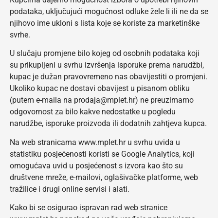
podataka, uključujući mogućnost odluke žele li ili ne da se
njihovo ime ukloni s lista koje se koriste za marketinške
svrhe.
U slučaju promjene bilo kojeg od osobnih podataka koji
su prikupljeni u svrhu izvršenja isporuke prema narudžbi,
kupac je dužan pravovremeno nas obavijestiti o promjeni.
Ukoliko kupac ne dostavi obavijest u pisanom obliku
(putem e-maila na prodaja@mplet.hr) ne preuzimamo
odgovornost za bilo kakve nedostatke u pogledu
narudžbe, isporuke proizvoda ili dodatnih zahtjeva kupca.
Na web stranicama www.mplet.hr u svrhu uvida u
statistiku posjećenosti koristi se Google Analytics, koji
omogućava uvid u posjećenost s izvora kao što su
društvene mreže, e-mailovi, oglašivačke platforme, web
tražilice i drugi online servisi i alati.
Kako bi se osigurao ispravan rad web stranice