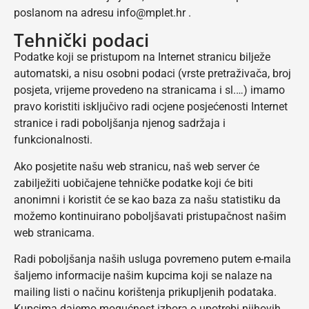
poslanom na adresu info@mplet.hr .
Tehnički podaci
Podatke koji se pristupom na Internet stranicu bilježe
automatski, a nisu osobni podaci (vrste pretraživača, broj
posjeta, vrijeme provedeno na stranicama i sl.…) imamo
pravo koristiti isključivo radi ocjene posjećenosti Internet
stranice i radi poboljšanja njenog sadržaja i
funkcionalnosti.
Ako posjetite našu web stranicu, naš web server će
zabilježiti uobičajene tehničke podatke koji će biti
anonimni i koristit će se kao baza za našu statistiku da
možemo kontinuirano poboljšavati pristupačnost našim
web stranicama.
Radi poboljšanja naših usluga povremeno putem e-maila
šaljemo informacije našim kupcima koji se nalaze na
mailing listi o načinu korištenja prikupljenih podataka.
Kupcima dajemo mogućnost izbora o upotrebi njihovih