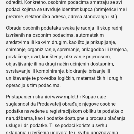
odrediti. Konkretno, osobnim podacima smatraju se svi
podaci kojima se utvrđuje identitet kupca (primjerice ime i
prezime, elektronička adresa, adresa stanovanja i sl.).
Obrada osobnih podataka svaka je radnja ili skup radnji
izvršenih na osobnim podacima, automatskim
sredstvima ili kakvim drugim, kao što je prikupljanje,
snimanje, organiziranje, spremanje, prilagodba ili izmjena,
povlačenje, uvid, korištenje, otkrivanje prijenosom,
objavljivanje ili na drugi način učinjenih dostupnim,
svrstavanje ili kombiniranje, blokiranje, brisanje ili
uništavanje te provedba logičkih, matematičkih i drugih
operacija s tim podacima.
Pristupanjem stranici www.mplet.hr Kupac daje
suglasnost da Prodavatelj obrađuje njegove osobne
podatke navedene u registracijskom obliku te podatke o
narudžbama, kao i podatke dostupne u procesu plaćanja
usluge i dr. podatke. Ti se podaci koriste u svrhu
sklapanja i izvršenja ugovora te u svrhu upoznavanja