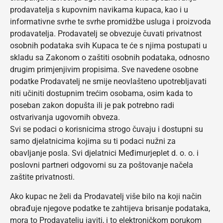
prodavatelja s kupovnim navikama kupaca, kao i u
informativne svrhe te svrhe promidžbe usluga i proizvoda
prodavatelja. Prodavatelj se obvezuje čuvati privatnost
osobnih podataka svih Kupaca te će s njima postupati u
skladu sa Zakonom o zaštiti osobnih podataka, odnosno
drugim primjenjivim propisima. Sve navedene osobne
podatke Prodavatelj ne smije neovlašteno upotrebljavati
niti učiniti dostupnim trećim osobama, osim kada to
poseban zakon dopušta ili je pak potrebno radi
ostvarivanja ugovornih obveza.
Svi se podaci o korisnicima strogo čuvaju i dostupni su
samo djelatnicima kojima su ti podaci nužni za
obavljanje posla. Svi djelatnici Međimurjeplet d. o. o. i
poslovni partneri odgovorni su za poštovanje načela
zaštite privatnosti.
Ako kupac ne želi da Prodavatelj više bilo na koji način
obrađuje njegove podatke te zahtijeva brisanje podataka,
mora to Prodavatelju javiti, i to elektroničkom porukom