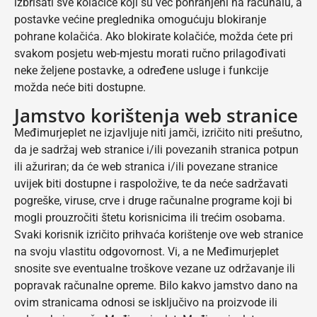
izbrisati sve kolačiće koji su već pohranjeni na računalu, a
postavke većine preglednika omogućuju blokiranje
pohrane kolačića. Ako blokirate kolačiće, možda ćete pri
svakom posjetu web-mjestu morati ručno prilagođivati
neke željene postavke, a određene usluge i funkcije
možda neće biti dostupne.
Jamstvo korištenja web stranice
Međimurjeplet ne izjavljuje niti jamči, izričito niti prešutno,
da je sadržaj web stranice i/ili povezanih stranica potpun
ili ažuriran; da će web stranica i/ili povezane stranice
uvijek biti dostupne i raspoložive, te da neće sadržavati
pogreške, viruse, crve i druge računalne programe koji bi
mogli prouzročiti štetu korisnicima ili trećim osobama.
Svaki korisnik izričito prihvaća korištenje ove web stranice
na svoju vlastitu odgovornost. Vi, a ne Međimurjeplet
snosite sve eventualne troškove vezane uz održavanje ili
popravak računalne opreme. Bilo kakvo jamstvo dano na
ovim stranicama odnosi se isključivo na proizvode ili