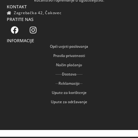
kućanstvo i opremanje u ugostiteljstvu.
KONTAKT
Zagrebačka 42, Čakovec
PRATITE NAS
INFORMACIJE
Opći uvjeti poslovanja
Pravila privatnosti
Način plaćanja
Dostava
Reklamacije
Upute za korištenje
Upute za održavanje