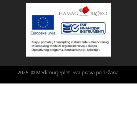
2025. © Međimurjeplet. Sva prava pridržana.