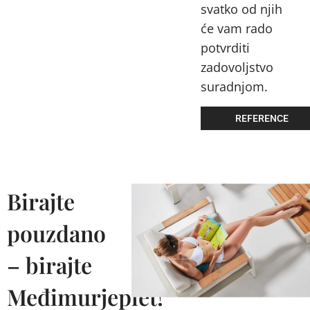
svatko od njih
će vam rado
potvrditi
zadovoljstvo
suradnjom.
REFERENCE
Birajte
pouzdano
– birajte
Međimurjeplet!