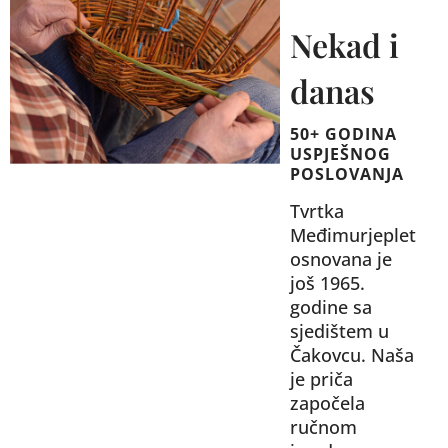
Nekad i
danas
50+ GODINA
USPJEŠNOG
POSLOVANJA
Tvrtka
Međimurjeplet
osnovana je
još 1965.
godine sa
sjedištem u
Čakovcu. Naša
je priča
započela
ručnom