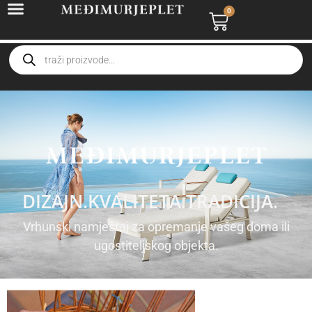
0
DIZAJN.
KVALITETA.
TRADICIJA.
Vrhunski namještaj za opremanje vašeg doma ili
ugostiteljskog objekta.