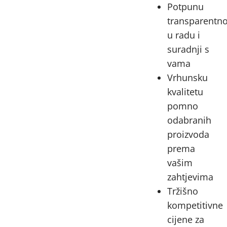
Potpunu
transparentno
u radu i
suradnji s
vama
Vrhunsku
kvalitetu
pomno
odabranih
proizvoda
prema
vašim
zahtjevima
Tržišno
kompetitivne
cijene za