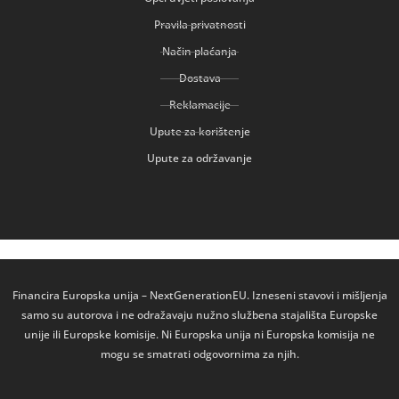
Pravila privatnosti
Način plaćanja
Dostava
Reklamacije
Upute za korištenje
Upute za održavanje
Financira Europska unija – NextGenerationEU. Izneseni stavovi i mišljenja
samo su autorova i ne odražavaju nužno službena stajališta Europske
unije ili Europske komisije. Ni Europska unija ni Europska komisija ne
mogu se smatrati odgovornima za njih.