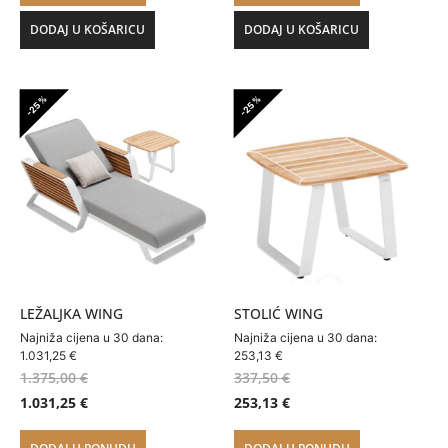
DODAJ U KOŠARICU
DODAJ U KOŠARICU
-25%
-25%
LEŽALJKA WING
STOLIĆ WING
Najniža cijena u 30 dana:
Najniža cijena u 30 dana:
1.031,25
€
253,13
€
1.375,00
€
337,50
€
1.031,25
€
253,13
€