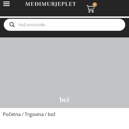
0
bež
Početna
/
Trgovina
/ bež