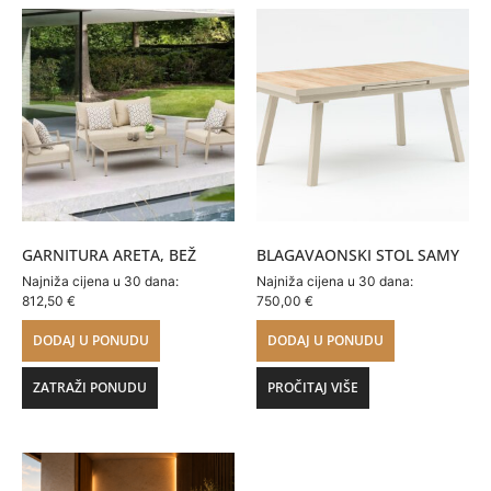
GARNITURA ARETA, BEŽ
BLAGAVAONSKI STOL SAMY
Najniža cijena u 30 dana:
Najniža cijena u 30 dana:
812,50
€
750,00
€
DODAJ U PONUDU
DODAJ U PONUDU
ZATRAŽI PONUDU
PROČITAJ VIŠE