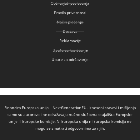
Opći uvjeti poslovanja
Pravila privatnosti
Način plaćanja
Dostava
Reklamacije
Upute za korištenje
Upute za održavanje
Financira Europska unija – NextGenerationEU. Izneseni stavovi i mišljenja
samo su autorova i ne odražavaju nužno službena stajališta Europske
unije ili Europske komisije. Ni Europska unija ni Europska komisija ne
mogu se smatrati odgovornima za njih.