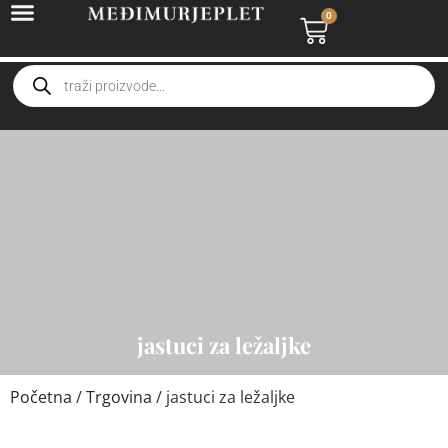
0
jastuci za ležaljke
Početna
/
Trgovina
/ jastuci za ležaljke