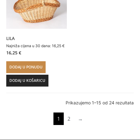
LILA
Najniža cijena u 30 dana:
16,25
€
16,25
€
DODAJ U PONUDU
DODAJ U KOŠARICU
Prikazujemo 1–15 od 24 rezultata
1
2
→