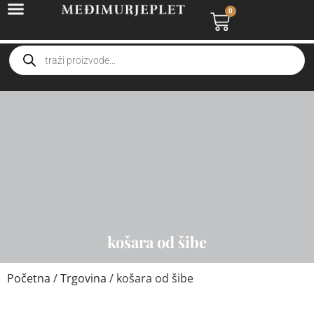
0
košara od šibe
Početna
/
Trgovina
/ košara od šibe