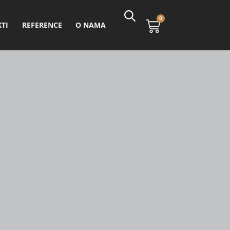
0
TI
REFERENCE
O NAMA