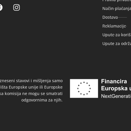
Način plaćanj
Dostava
Reklamacije
Upute za koriš
Upute za održ
zneseni stavovi i mišljenja samo
išta Europske unije ili Europske
ka komisija ne mogu se smatrati
odgovornima za njih.