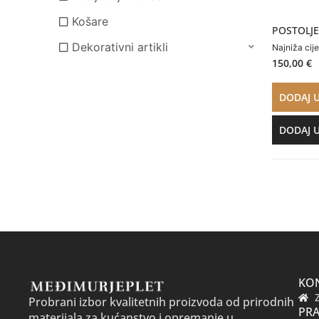
Košare
POSTOLJE
Dekorativni artikli
Najniža cij
150,00
€
DODAJ 
DODAJ 
KO
Probrani izbor kvalitetnih proizvoda od prirodnih
PRA
materijala za kućanstvo i opremanje u