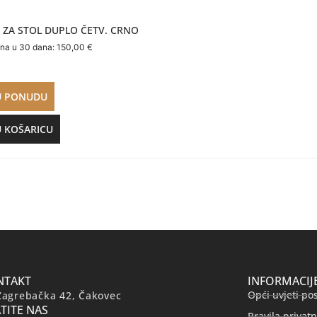
 ZA STOL DUPLO ČETV. CRNO
ena u 30 dana:
150,00
€
U PONUDU
U KOŠARICU
NTAKT
INFORMACIJ
Opći uvjeti po
Zagrebačka 42, Čakovec
TITE NAS
Pravila privatn