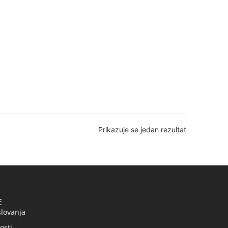
Prikazuje se jedan rezultat
E
slovanja
osti