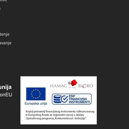
a
tenje
avanje