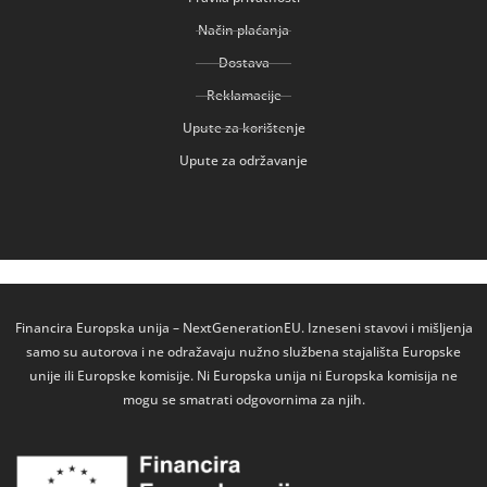
Način plaćanja
Dostava
Reklamacije
Upute za korištenje
Upute za održavanje
Financira Europska unija – NextGenerationEU. Izneseni stavovi i mišljenja
samo su autorova i ne odražavaju nužno službena stajališta Europske
unije ili Europske komisije. Ni Europska unija ni Europska komisija ne
mogu se smatrati odgovornima za njih.