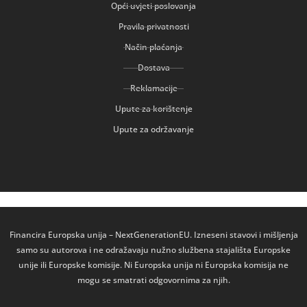
Opći uvjeti poslovanja
Pravila privatnosti
Način plaćanja
Dostava
Reklamacije
Upute za korištenje
Upute za održavanje
Financira Europska unija – NextGenerationEU. Izneseni stavovi i mišljenja
samo su autorova i ne odražavaju nužno službena stajališta Europske
unije ili Europske komisije. Ni Europska unija ni Europska komisija ne
mogu se smatrati odgovornima za njih.