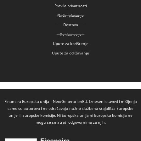
Pravila privatnosti
Način plaćanja
Dostava
Reklamacije
Upute za korištenje
Upute za održavanje
Financira Europska unija – NextGenerationEU. Izneseni stavovi i mišljenja
samo su autorova i ne odražavaju nužno službena stajališta Europske
unije ili Europske komisije. Ni Europska unija ni Europska komisija ne
mogu se smatrati odgovornima za njih.