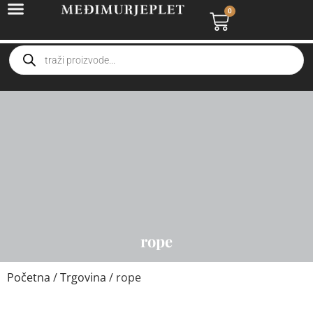
0
rope
Početna
/
Trgovina
/ rope