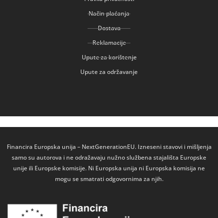
Način plaćanja
Dostava
Reklamacije
Upute za korištenje
Upute za održavanje
Financira Europska unija – NextGenerationEU. Izneseni stavovi i mišljenja
samo su autorova i ne odražavaju nužno službena stajališta Europske
unije ili Europske komisije. Ni Europska unija ni Europska komisija ne
mogu se smatrati odgovornima za njih.