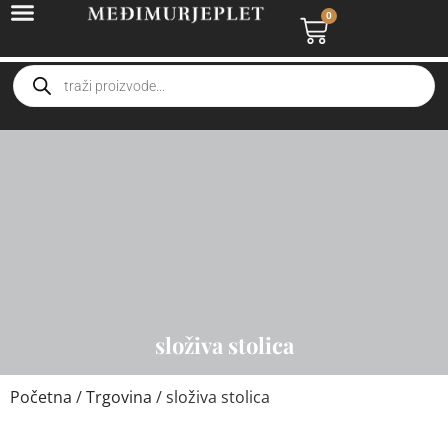
0
složiva stolica
Početna
/
Trgovina
/ složiva stolica