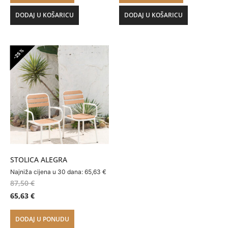
DODAJ U KOŠARICU
DODAJ U KOŠARICU
-25%
STOLICA ALEGRA
Najniža cijena u 30 dana:
65,63
€
87,50
€
65,63
€
DODAJ U PONUDU