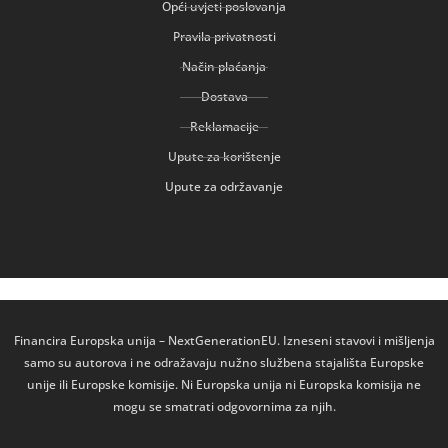
Opći uvjeti poslovanja
Pravila privatnosti
Način plaćanja
Dostava
Reklamacije
Upute za korištenje
Upute za održavanje
Financira Europska unija – NextGenerationEU. Izneseni stavovi i mišljenja
samo su autorova i ne odražavaju nužno službena stajališta Europske
unije ili Europske komisije. Ni Europska unija ni Europska komisija ne
mogu se smatrati odgovornima za njih.