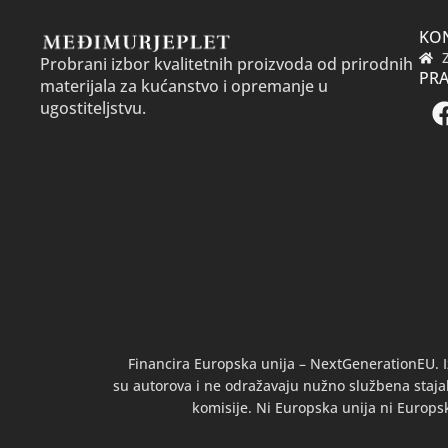
KO
Probrani izbor kvalitetnih proizvoda od prirodnih
PRA
materijala za kućanstvo i opremanje u
ugostiteljstvu.
Financira Europska unija – NextGenerationEU. I
su autorova i ne odražavaju nužno službena stajal
komisije. Ni Europska unija ni Europs