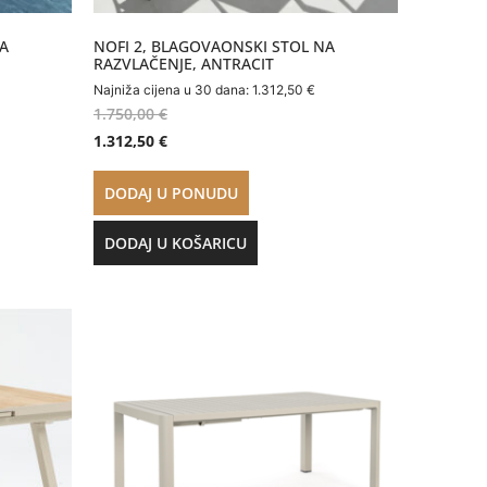
NA
NOFI 2, BLAGOVAONSKI STOL NA
RAZVLAČENJE, ANTRACIT
Najniža cijena u 30 dana:
1.312,50
€
1.750,00
€
1.312,50
€
DODAJ U PONUDU
DODAJ U KOŠARICU