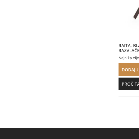
RAITA, B
RAZVLAČE
Najniža cij
DODAJ 
PROČITA