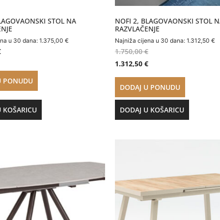
LAGOVAONSKI STOL NA
NOFI 2, BLAGOVAONSKI STOL 
ENJE
RAZVLAČENJE
ena u 30 dana:
1.375,00
€
Najniža cijena u 30 dana:
1.312,50
€
€
1.750,00
€
1.312,50
€
U PONUDU
DODAJ U PONUDU
U KOŠARICU
DODAJ U KOŠARICU