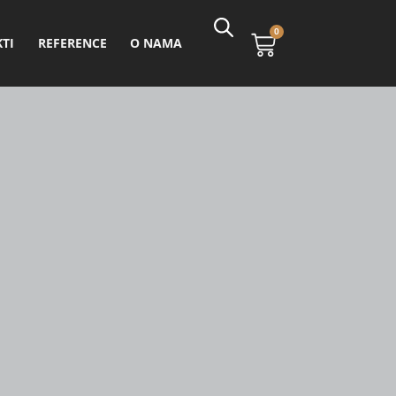
0
TI
REFERENCE
O NAMA