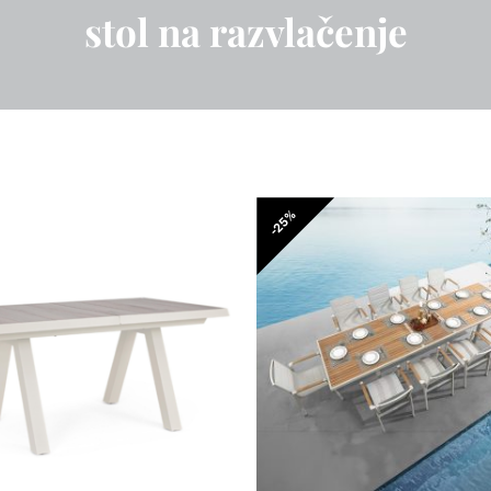
stol na razvlačenje
-25%