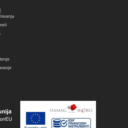
E
slovanja
osti
a
tenje
avanje