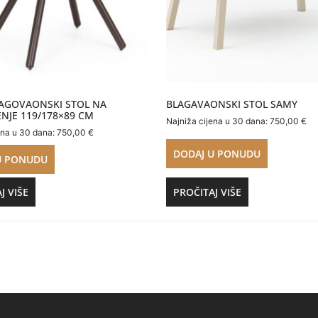
LAGOVAONSKI STOL NA
BLAGAVAONSKI STOL SAMY
NJE 119/178×89 CM
Najniža cijena u 30 dana:
750,00
€
ena u 30 dana:
750,00
€
DODAJ U PONUDU
U PONUDU
J VIŠE
PROČITAJ VIŠE