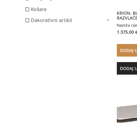
Košare
KRION, B
RAZVLAČ
Dekorativni artikli
Najniža cij
1.375,00
DODAJ 
DODAJ 