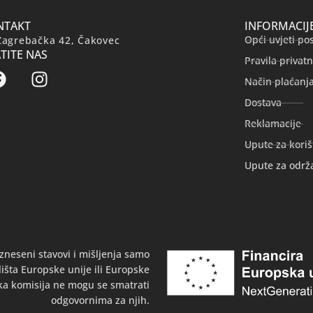
NTAKT
INFORMACIJ
Opći uvjeti po
Zagrebačka 42, Čakovec
TITE NAS
Pravila privatn
Način plaćanj
Dostava
Reklamacije
Upute za koriš
Upute za održ
zneseni stavovi i mišljenja samo
išta Europske unije ili Europske
ka komisija ne mogu se smatrati
odgovornima za njih.