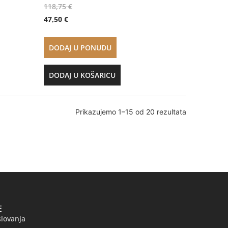
118,75
€
47,50
€
DODAJ U PONUDU
DODAJ U KOŠARICU
Prikazujemo 1–15 od 20 rezultata
E
slovanja