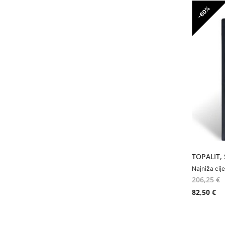
-60%
TOPALIT,
Najniža cij
206,25
€
82,50
€