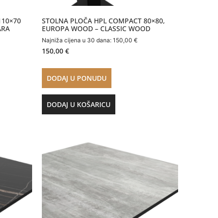
110×70
STOLNA PLOČA HPL COMPACT 80×80,
ARA
EUROPA WOOD – CLASSIC WOOD
Najniža cijena u 30 dana:
150,00
€
150,00
€
DODAJ U PONUDU
DODAJ U KOŠARICU