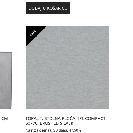
DODAJ U KOŠARICU
-60%
0 CM
TOPALIT, STOLNA PLOČA HPL COMPACT
60×70, BRUSHED SILVER
Najniža cijena u 30 dana:
47,50
€