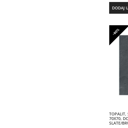
DODAJ 
-60%
TOPALIT,
70X70, D
SLATE/BR