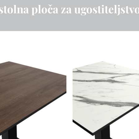
stolna ploča za ugostiteljstv