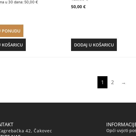
ena u 30 dana:
50,00
€
50,00
€
U PONUDU
U KOŠARICU
DODAJ U KOŠARICU
1
2
→
NTAKT
INFORMACIJ
Opći uvjeti po
Zagrebačka 42, Čakovec