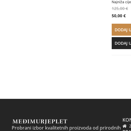
Najniža cij
125,00
€
50,00
€
DODAJ 
DODAJ 
KO
Probrani izbor kvalitetnih proizvoda od prirodnih