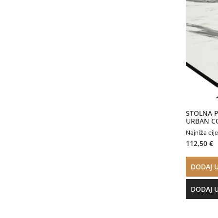
STOLNA P
URBAN C
Najniža cij
112,50
€
DODAJ 
DODAJ 