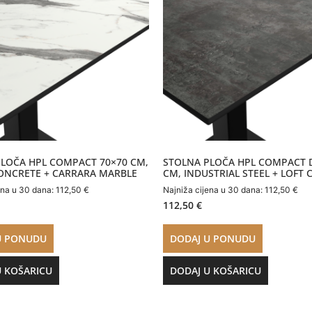
LOČA HPL COMPACT 70×70 CM,
STOLNA PLOČA HPL COMPACT D
ONCRETE + CARRARA MARBLE
CM, INDUSTRIAL STEEL + LOFT
ena u 30 dana:
112,50
€
Najniža cijena u 30 dana:
112,50
€
112,50
€
U PONUDU
DODAJ U PONUDU
U KOŠARICU
DODAJ U KOŠARICU