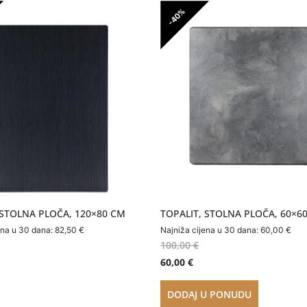
-40%
 STOLNA PLOČA, 120×80 CM
TOPALIT, STOLNA PLOČA, 60×6
ena u 30 dana:
82,50
€
Najniža cijena u 30 dana:
60,00
€
100,00
€
60,00
€
DODAJ U PONUDU