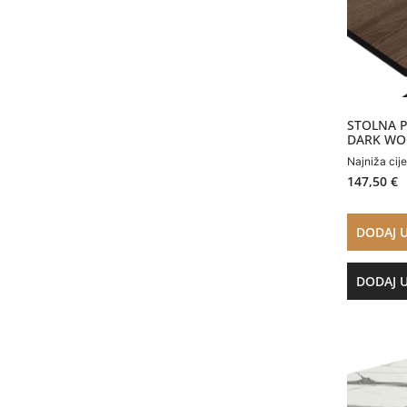
STOLNA P
DARK W
Najniža cij
147,50
€
DODAJ 
DODAJ 