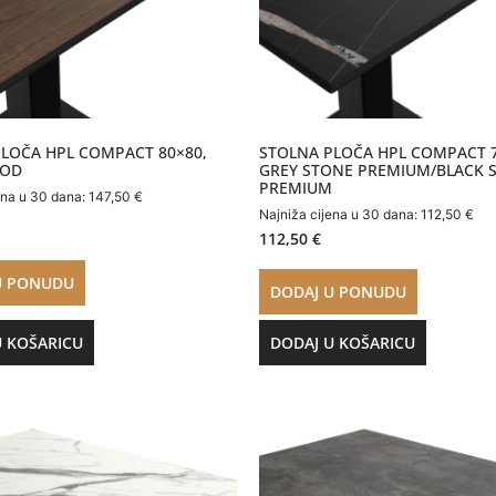
LOČA HPL COMPACT 80×80,
STOLNA PLOČA HPL COMPACT 7
OOD
GREY STONE PREMIUM/BLACK 
PREMIUM
ena u 30 dana:
147,50
€
Najniža cijena u 30 dana:
112,50
€
112,50
€
U PONUDU
DODAJ U PONUDU
U KOŠARICU
DODAJ U KOŠARICU