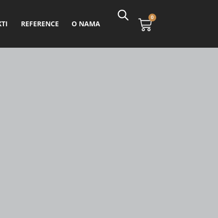
0
TI
REFERENCE
O NAMA