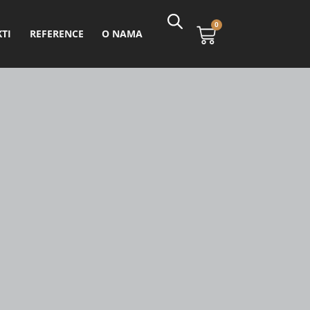
0
TI
REFERENCE
O NAMA