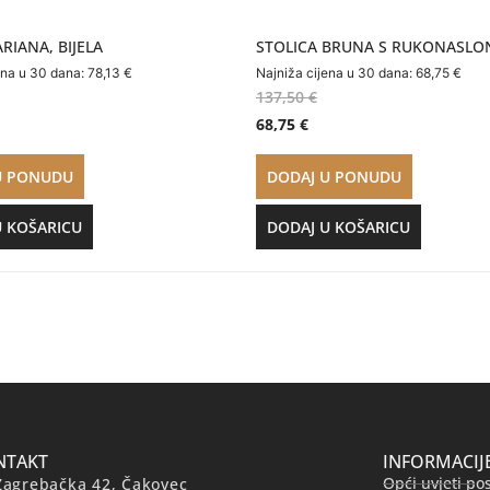
RIANA, BIJELA
STOLICA BRUNA S RUKONASL
ena u 30 dana:
78,13
€
Najniža cijena u 30 dana:
68,75
€
137,50
€
68,75
€
U PONUDU
DODAJ U PONUDU
U KOŠARICU
DODAJ U KOŠARICU
NTAKT
INFORMACIJ
Opći uvjeti po
Zagrebačka 42, Čakovec