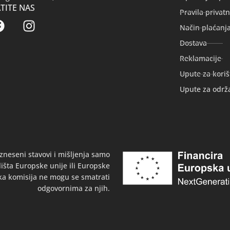
TITE NAS
Pravila privatn
Način plaćanj
Dostava
Reklamacije
Upute za koriš
Upute za održ
zneseni stavovi i mišljenja samo
išta Europske unije ili Europske
ka komisija ne mogu se smatrati
odgovornima za njih.