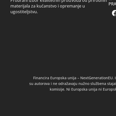
Probrani izbor kvalitetnih proizvoda od prirodnih
PRA
materijala za kućanstvo i opremanje u
ugostiteljstvu.
Financira Europska unija – NextGenerationEU. I
su autorova i ne odražavaju nužno službena stajal
komisije. Ni Europska unija ni Europs