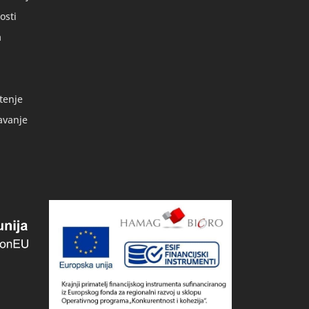
osti
a
tenje
avanje