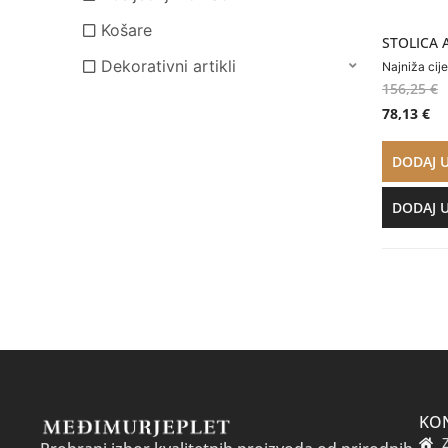
Košare
STOLICA A
Dekorativni artikli
Najniža cij
156,25
€
78,13
€
DODAJ 
DODAJ 
KO