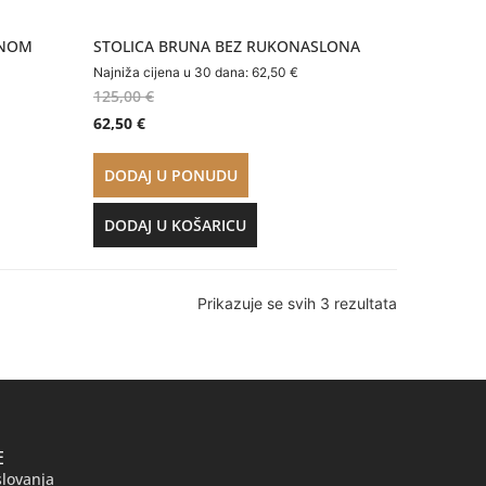
ONOM
STOLICA BRUNA BEZ RUKONASLONA
Najniža cijena u 30 dana:
62,50
€
125,00
€
62,50
€
DODAJ U PONUDU
DODAJ U KOŠARICU
Prikazuje se svih 3 rezultata
E
slovanja