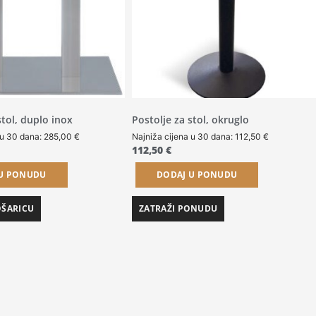
stol, duplo inox
Postolje za stol, okruglo
 u 30 dana:
285,00
€
Najniža cijena u 30 dana:
112,50
€
112,50
€
 U PONUDU
DODAJ U PONUDU
OŠARICU
ZATRAŽI PONUDU