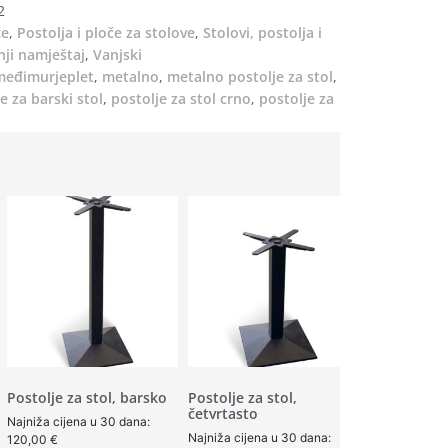
2
če
,
Postolja i ploče za stolove
,
Stolovi, postolja i
ji namještaj
,
Vanjski
međimurjeplet
,
metalno
,
metalno postolje za stol
,
e za barski stol
,
postolje za stol crno
,
postolje za
Postolje za stol, barsko
Postolje za stol,
četvrtasto
Najniža cijena u 30 dana:
Najniža cijena u 30 dana:
120,00
€