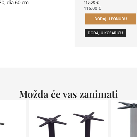
0, dia 60 cm.
115,00
€
115,00
€
DODAJ U PONUDU
DODAJ U KOŠARICU
Možda će vas zanimati