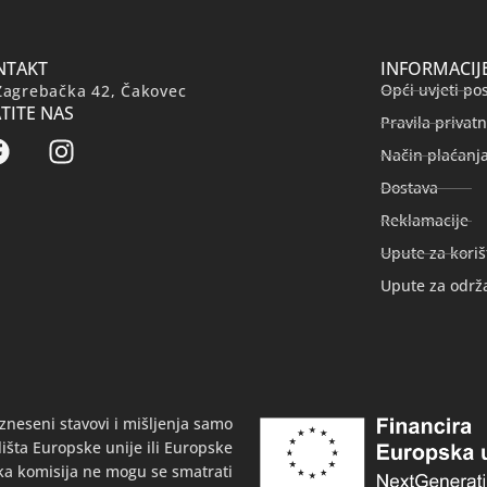
NTAKT
INFORMACIJ
Opći uvjeti po
Zagrebačka 42, Čakovec
TITE NAS
Pravila privatn
Način plaćanj
Dostava
Reklamacije
Upute za koriš
Upute za održ
zneseni stavovi i mišljenja samo
išta Europske unije ili Europske
ka komisija ne mogu se smatrati