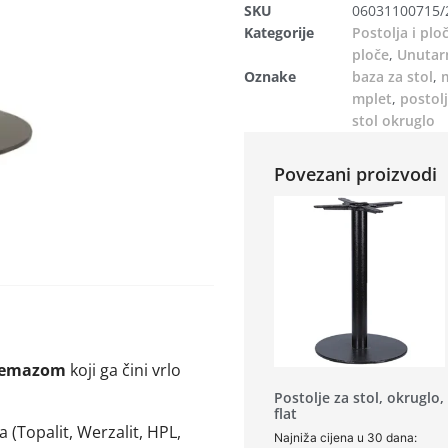
SKU
06031100715/
Kategorije
Postolja i plo
ploče
,
Unutarn
Oznake
baza za stol
,
mplet
,
postolj
stol okruglo
Povezani proizvodi
 premazom
koji ga čini vrlo
Postolje za stol, okruglo,
flat
 (Topalit, Werzalit, HPL,
Najniža cijena u 30 dana: