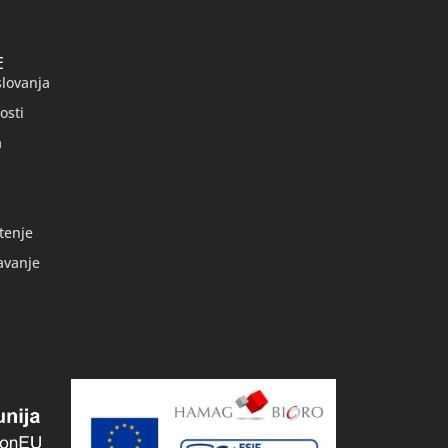
E
slovanja
osti
a
tenje
avanje