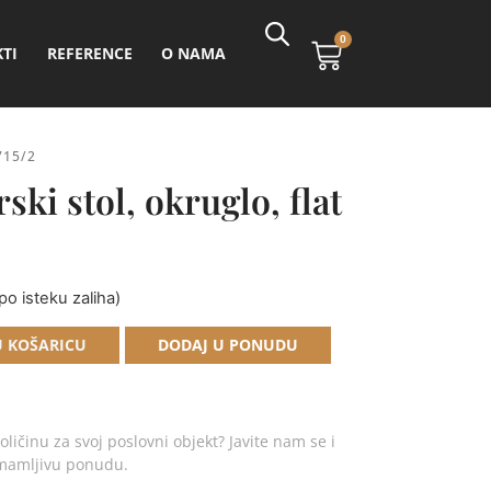
0
TI
REFERENCE
O NAMA
715/2
ski stol, okruglo, flat
po isteku zaliha)
Alternative:
U KOŠARICU
DODAJ U PONUDU
oličinu za svoj poslovni objekt? Javite nam se i
imamljivu ponudu.