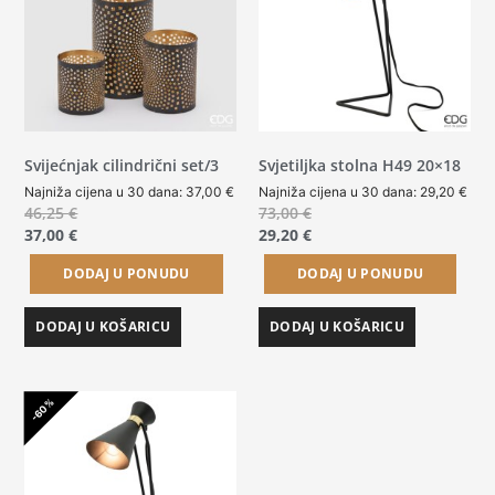
Svijećnjak cilindrični set/3
Svjetiljka stolna H49 20×18
Najniža cijena u 30 dana:
37,00
€
Najniža cijena u 30 dana:
29,20
€
46,25
€
73,00
€
37,00
€
29,20
€
DODAJ U PONUDU
DODAJ U PONUDU
DODAJ U KOŠARICU
DODAJ U KOŠARICU
-60%