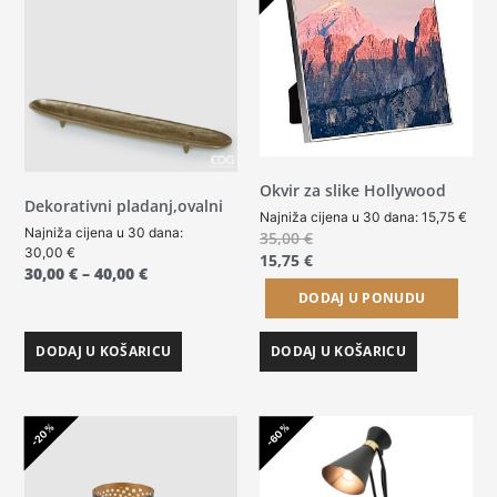
Okvir za slike Hollywood
Dekorativni pladanj,ovalni
Najniža cijena u 30 dana:
15,75
€
Najniža cijena u 30 dana:
35,00
€
30,00
€
15,75
€
30,00
€
–
40,00
€
DODAJ U PONUDU
DODAJ U KOŠARICU
DODAJ U KOŠARICU
-20%
-60%