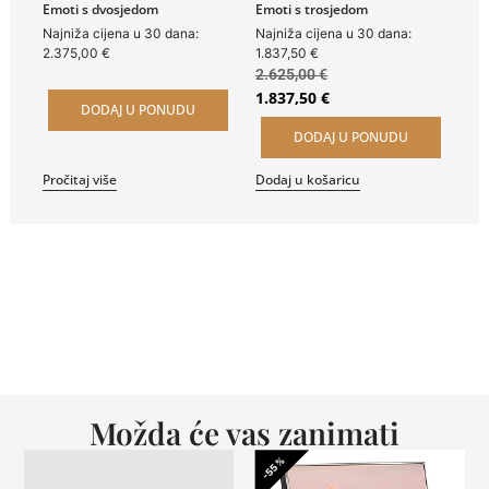
Emoti s dvosjedom
Emoti s trosjedom
Najniža cijena u 30 dana:
Najniža cijena u 30 dana:
2.375,00
€
1.837,50
€
2.625,00
€
1.837,50
€
DODAJ U PONUDU
DODAJ U PONUDU
Pročitaj više
Dodaj u košaricu
Možda će vas zanimati
-55%