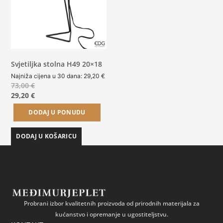
Svjetiljka stolna H49 20×18
Najniža cijena u 30 dana:
29,20
€
73,00
€
29,20
€
DODAJ U PONUDU
DODAJ U KOŠARICU
Probrani izbor kvalitetnih proizvoda od prirodnih materijala za
kućanstvo i opremanje u ugostiteljstvu.