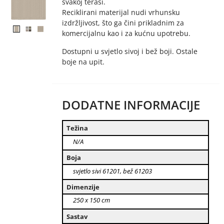
svakoj terasi.
Reciklirani materijal nudi vrhunsku
izdržljivost, što ga čini prikladnim za
komercijalnu kao i za kućnu upotrebu.
Dostupni u svjetlo sivoj i bež boji. Ostale
boje na upit.
DODATNE INFORMACIJE
Težina
N/A
Boja
svjetlo sivi 61201, bež 61203
Dimenzije
250 x 150 cm
Sastav