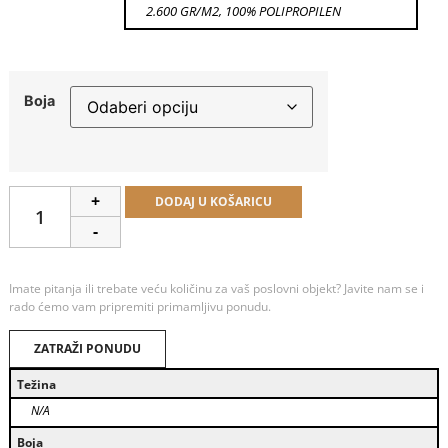
2.600 GR/M2, 100% POLIPROPILEN
Boja
Alternative:
+
DODAJ U KOŠARICU
-
Imate pitanja ili trebate veću količinu za vaš poslovni objekt? Javite nam se i
rado ćemo vam pripremiti primamljivu ponudu.
ZATRAŽI PONUDU
Težina
N/A
Boja