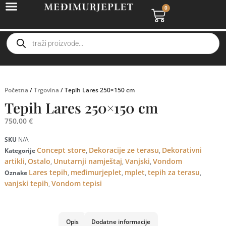
0
Početna
/
Trgovina
/ Tepih Lares 250×150 cm
Tepih Lares 250×150 cm
750,00
€
SKU
N/A
Concept store
Dekoracije ze terasu
Dekorativni
Kategorije
,
,
artikli
Ostalo
Unutarnji namještaj
Vanjski
Vondom
,
,
,
,
Lares tepih
međimurjeplet
mplet
tepih za terasu
Oznake
,
,
,
,
vanjski tepih
Vondom tepisi
,
Opis
Dodatne informacije