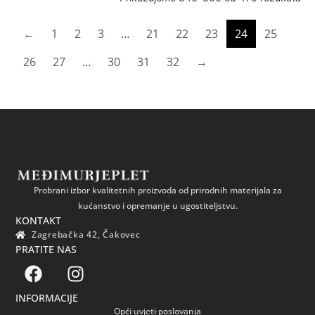
←
1
2
3
…
21
22
23
24
25
26
27
…
30
31
32
→
Probrani izbor kvalitetnih proizvoda od prirodnih materijala za
kućanstvo i opremanje u ugostiteljstvu.
KONTAKT
Zagrebačka 42, Čakovec
PRATITE NAS
INFORMACIJE
Opći uvjeti poslovanja