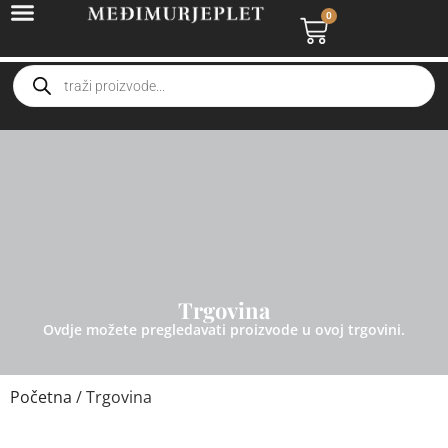
0
Trgovina
Ovdje možete pregledavati proizvode u ovoj trgovini.
Početna
/ Trgovina