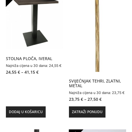
STOLNA PLOČA, IVERAL
Najniža cijena u 30 dana:
24,55
€
24,55
€
–
41,15
€
SVIJEĆNJAK TEHRI, ZLATNI,
METAL
Najniža cijena u 30 dana:
23,75
€
23,75
€
–
27,50
€
DODAJ U KOŠARICU
ZATRAŽI PONUDU