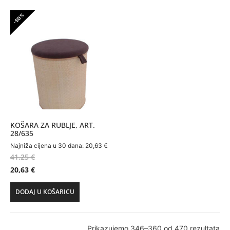
-50%
KOŠARA ZA RUBLJE, ART.
28/635
Najniža cijena u 30 dana:
20,63
€
41,25
€
20,63
€
DODAJ U KOŠARICU
Prikazujemo 346–360 od 470 rezultata