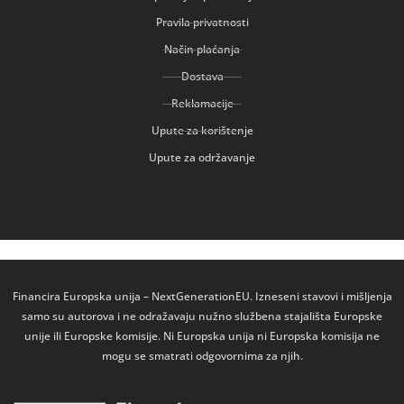
Pravila privatnosti
Način plaćanja
Dostava
Reklamacije
Upute za korištenje
Upute za održavanje
Financira Europska unija – NextGenerationEU. Izneseni stavovi i mišljenja
samo su autorova i ne odražavaju nužno službena stajališta Europske
unije ili Europske komisije. Ni Europska unija ni Europska komisija ne
mogu se smatrati odgovornima za njih.