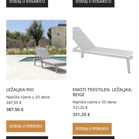
DODAJ U KOŠARICU
DODAJ U KOŠARICU
LEŽALJKA RIO
EMOTI TEKSTILEN, LEŽALJKA,
BEIGE
Najniža cijena u 30 dana:
Najniža cijena u 30 dana:
387,50
€
331,25
€
387,50
€
331,25
€
DODAJ U PONUDU
DODAJ U PONUDU