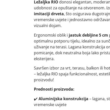
Ležaljka RIO
donosi elegantan, moderan 
udobnost za opuštanje na otvorenom. Iz
imitaciji drveta
, što osigurava dugotraj
vremenske uvjete i jednostavno održavanj
vizualni dojam.
Ergonomski oblik i
jastuk debljine 5 cm
p
optimalnu potporu tijelu, idealno za sunč
uživanje na terasi. Lagana konstrukcija
pomicanje, dok neutralna boja lako pristaj
eksterijera.
Savršen izbor za vrt, terasu, balkon ili ho
– ležaljka RIO spaja funkcionalnost, este
proizvodu!
Prednosti proizvoda:
✔️
Aluminijska konstrukcija
– lagana, s
vremenske uvjete