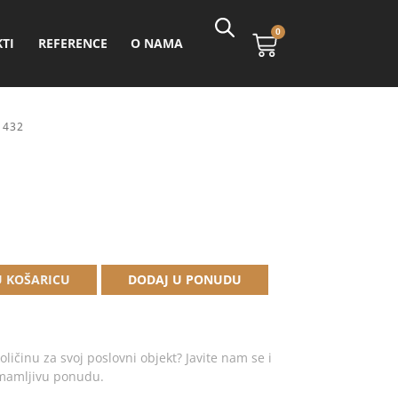
0
TI
REFERENCE
O NAMA
1432
Alternative:
U KOŠARICU
DODAJ U PONUDU
oličinu za svoj poslovni objekt? Javite nam se i
imamljivu ponudu.