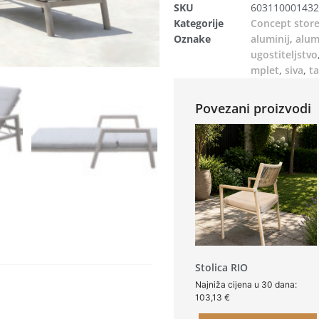
SKU
603110001432
Kategorije
Concept stor
Oznake
aluminij
,
alum
ugostiteljstvo
mplet
,
siva
,
t
Povezani proizvodi
Stolica RIO
Najniža cijena u 30 dana:
103,13
€