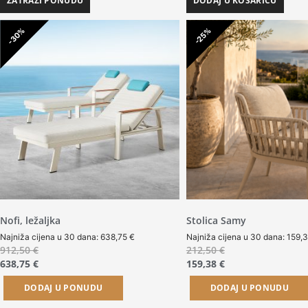
ZATRAŽI PONUDU
DODAJ U KOŠARICU
-30%
-25%
Nofi, ležaljka
Stolica Samy
Najniža cijena u 30 dana:
638,75
€
Najniža cijena u 30 dana:
159,
912,50
€
212,50
€
638,75
€
159,38
€
DODAJ U PONUDU
DODAJ U PONUDU