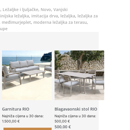
e
,
Ležaljke i ljuljačke
,
Novo
,
Vanjski
inijska ležaljka
,
imitacija drva
,
ležaljka
,
ležaljka za
,
međimurjeplet
,
moderna ležaljka za terasu
,
aupe
Garnitura RIO
Blagavaonski stol RIO
Najniža cijena u 30 dana:
Najniža cijena u 30 dana:
1.500,00
€
500,00
€
500,00
€