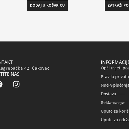
DODAJ U KOŠARICU
ZATRAŽI P
NTAKT
INFORMACIJ
Opći uvjeti po
Zagrebačka 42, Čakovec
TITE NAS
Pravila privatn
Način plaćanj
Dostava
Reklamacije
Upute za koriš
Upute za održ