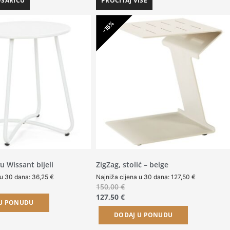
OŠARICU
PROČITAJ VIŠE
-15%
vu Wissant bijeli
ZigZag, stolić – beige
 u 30 dana:
36,25
€
Najniža cijena u 30 dana:
127,50
€
150,00
€
127,50
€
 U PONUDU
DODAJ U PONUDU