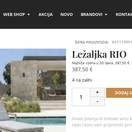
WEB SHOP
AKCIJA
NOVO
BRANDOVI
KONTAK
ŠIFRA PROIZVODA:
60311000
Ležaljka RIO
Najniža cijena u 30 dana:
387,50
€
387,50
€
4 na zalihi
+
DODAJ 
-
Imate pitanja ili trebate veću k
rado ćemo vam pripremiti pr