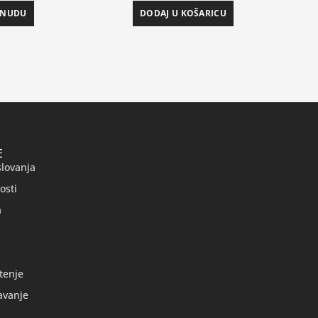
ONUDU
DODAJ U KOŠARICU
E
slovanja
osti
a
tenje
avanje