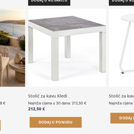
DODAJ U KOŠARICU
DODAJ U K
Stolić za kavu Kledi
Stolić za ka
38
€
Najniža cijena u 30 dana:
212,50
€
Najniža cijena
212,50
€
DODAJ
DODAJ U PONUDU