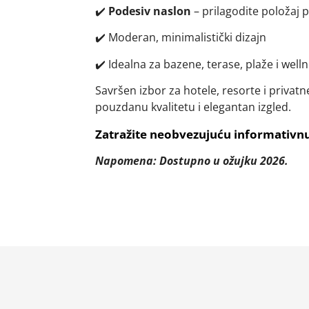
✔️
Podesiv naslon
– prilagodite položaj p
✔️ Moderan, minimalistički dizajn
✔️ Idealna za bazene, terase, plaže i well
Savršen izbor za hotele, resorte i privatne
pouzdanu kvalitetu i elegantan izgled.
Zatražite neobvezujuću informativn
Napomena: Dostupno u ožujku 2026.