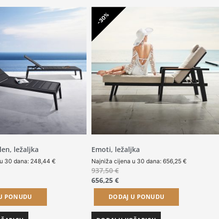
-30%
len, ležaljka
Emoti, ležaljka
 u 30 dana:
248,44
€
Najniža cijena u 30 dana:
656,25
€
937,50
€
656,25
€
 U PONUDU
DODAJ U PONUDU