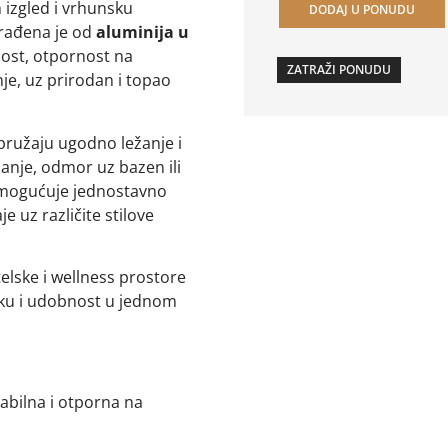
izgled i vrhunsku
DODAJ U PONUDU
rađena je od
aluminija u
nost, otpornost na
ZATRAŽI PONUDU
e, uz prirodan i topao
ružaju ugodno ležanje i
anje, odmor uz bazen ili
 omogućuje jednostavno
e uz različite stilove
telske i wellness prostore
tiku i udobnost u jednom
tabilna i otporna na