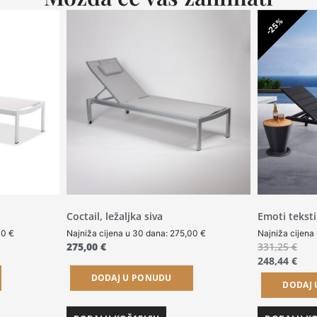
-25%
Coctail, ležaljka siva
Emoti teksti
00
€
Najniža cijena u 30 dana:
275,00
€
Najniža cijena
275,00
€
331,25
€
248,44
€
DODAJ U PONUDU
DODAJ