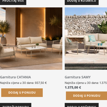
PROČITAJ VIŠE
DODAJ U KOŠARICU
Garnitura CATANIA
Garnitura SAMY
Najniža cijena u 30 dana:
937,50
€
Najniža cijena u 30 dana:
1.37
1.375,00
€
DODAJ U PONUDU
DODAJ U PONUDU