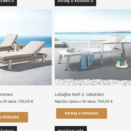
OŠARICU
DODAJ U KOŠARICU
rromeo
Ležaljka Nofi 2, tekstilen
 u 30 dana:
750,00
€
Najniža cijena u 30 dana:
700,00
€
DODAJ U PONUDU
 U PONUDU