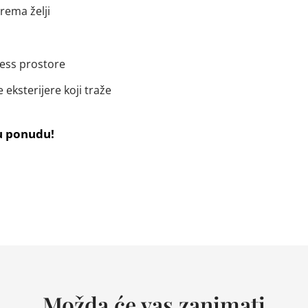
rema želji
ness prostore
 eksterijere koji traže
u ponudu!
Možda će vas zanimati