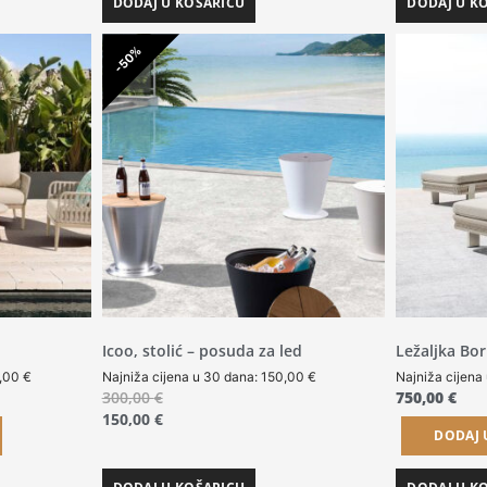
DODAJ U KOŠARICU
DODAJ U K
-50%
Icoo, stolić – posuda za led
Ležaljka Bo
5,00
€
Najniža cijena u 30 dana:
150,00
€
Najniža cijena
300,00
€
750,00
€
150,00
€
DODAJ