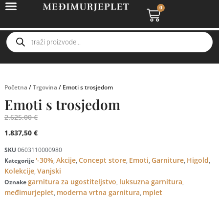
0
Početna
/
Trgovina
/ Emoti s trosjedom
Emoti s trosjedom
2.625,00
€
1.837,50
€
SKU
0603110000980
'-30%
Akcije
Concept store
Emoti
Garniture
Higold
Kategorije
,
,
,
,
,
,
Kolekcije
Vanjski
,
garnitura za ugostiteljstvo
luksuzna garnitura
Oznake
,
,
međimurjeplet
moderna vrtna garnitura
mplet
,
,