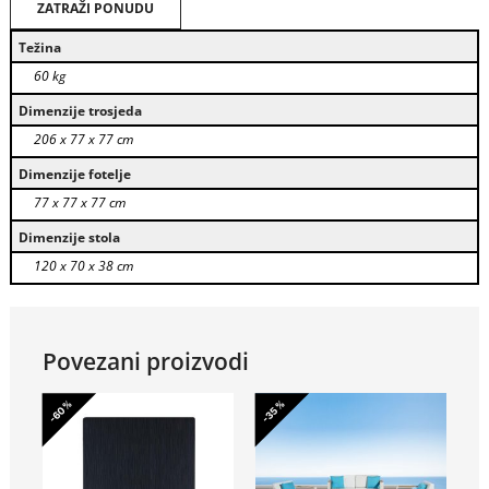
ZATRAŽI PONUDU
Težina
60 kg
Dimenzije trosjeda
206 x 77 x 77 cm
Dimenzije fotelje
77 x 77 x 77 cm
Dimenzije stola
120 x 70 x 38 cm
Povezani proizvodi
-60%
-35%