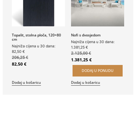
Topalit, stolna ploča, 120×80
Nofi s dvosjedom
cm
Najniža cijena u 30 dana:
Najniža cijena u 30 dana:
1.381,25
€
82,50
€
2.125,00
€
206,25
€
1.381,25
€
82,50
€
DODAJ U PONUDU
Dodaj u košaricu
Dodaj u košaricu