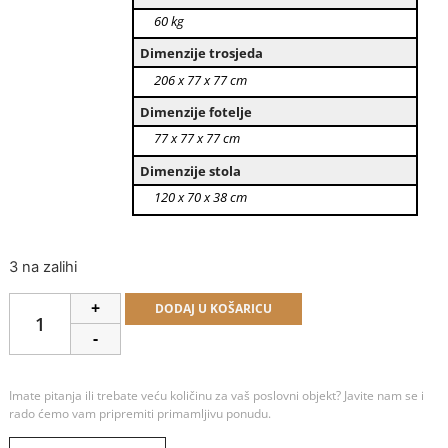
60 kg
Dimenzije trosjeda
206 x 77 x 77 cm
Dimenzije fotelje
77 x 77 x 77 cm
Dimenzije stola
120 x 70 x 38 cm
3 na zalihi
Alternative:
+
DODAJ U KOŠARICU
-
Imate pitanja ili trebate veću količinu za vaš poslovni objekt? Javite nam se i
rado ćemo vam pripremiti primamljivu ponudu.