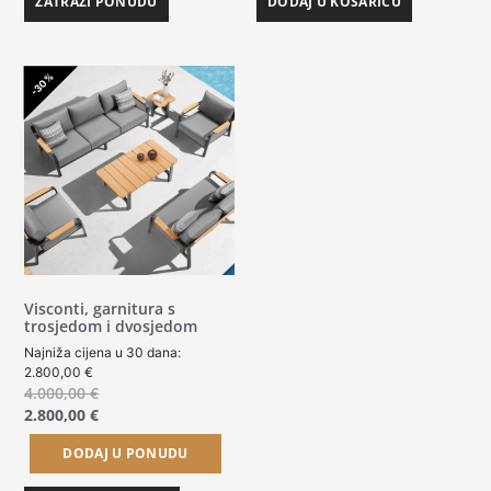
ZATRAŽI PONUDU
DODAJ U KOŠARICU
-30%
Visconti, garnitura s
trosjedom i dvosjedom
Najniža cijena u 30 dana:
2.800,00
€
4.000,00
€
2.800,00
€
DODAJ U PONUDU