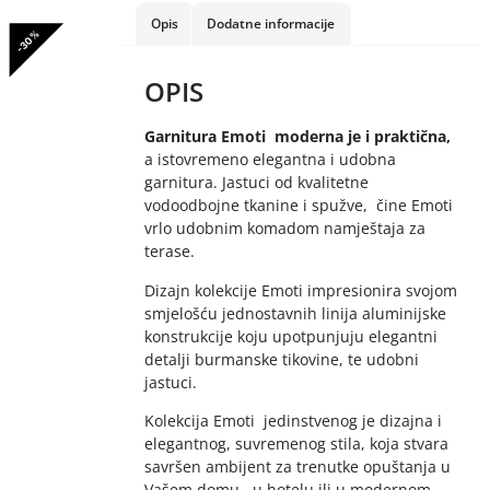
Opis
Dodatne informacije
-30%
OPIS
Garnitura Emoti moderna je i praktična,
a istovremeno elegantna i udobna
garnitura. Jastuci od kvalitetne
vodoodbojne tkanine i spužve, čine Emoti
vrlo udobnim komadom namještaja za
terase.
Dizajn kolekcije Emoti impresionira svojom
smjelošću jednostavnih linija aluminijske
konstrukcije koju upotpunjuju elegantni
detalji burmanske tikovine, te udobni
jastuci.
Kolekcija Emoti jedinstvenog je dizajna i
elegantnog, suvremenog stila, koja stvara
savršen ambijent za trenutke opuštanja u
Vašem domu, u hotelu ili u modernom