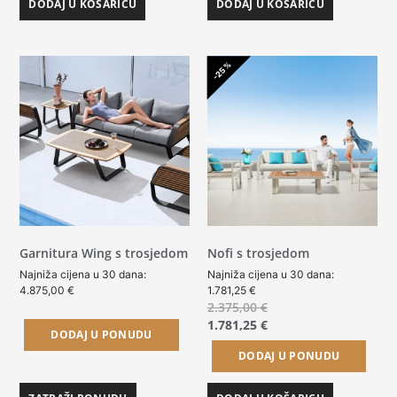
DODAJ U KOŠARICU
DODAJ U KOŠARICU
-25%
Garnitura Wing s trosjedom
Nofi s trosjedom
Najniža cijena u 30 dana:
Najniža cijena u 30 dana:
4.875,00
€
1.781,25
€
2.375,00
€
1.781,25
€
DODAJ U PONUDU
DODAJ U PONUDU