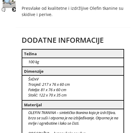
Presvlake od kvalitetne i izdržljive Olefin tkanine su
skidive i perive.
DODATNE INFORMACIJE
Težina
100 kg
Dimenzije
ŠxDxV
Trosjed: 217 x 76 x 60 cm
Fotelja: 81 x 76 x 60 cm
Stolić: 122 x 70 x 35 cm
Materijal
OLEFIN TKANINA – sintetička tkanina koja je izdržljiva,
brzo se suši i otporna je na izbljeđivanje. Otporna je na
mrlje i ogrebotine i lako se čisti.