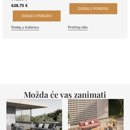
638,75
€
DODAJ U PONUDU
DODAJ U PONUDU
Dodaj u košaricu
Pročitaj više
Možda će vas zanimati