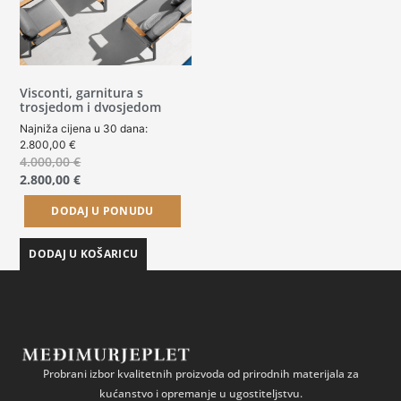
Visconti, garnitura s
trosjedom i dvosjedom
Najniža cijena u 30 dana:
2.800,00
€
4.000,00
€
2.800,00
€
DODAJ U PONUDU
DODAJ U KOŠARICU
Probrani izbor kvalitetnih proizvoda od prirodnih materijala za
kućanstvo i opremanje u ugostiteljstvu.