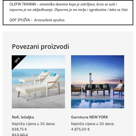
OLEFIN TKANINA – sintetička tkanina koja je izdržljiva, brzo se suši i
otporna je na izbljeđivanje. Otporna je na mrlje i ogrebotine i lako se čisti.
QDF SPUŽVA – brzosušeća spužva.
Povezani proizvodi
-30%
Nofi, ležaljka
Garnitura NEW YORK
Najniža cijena u 30 dana:
Najniža cijena u 30 dana:
638,75
€
4.875,00
€
912,50
€