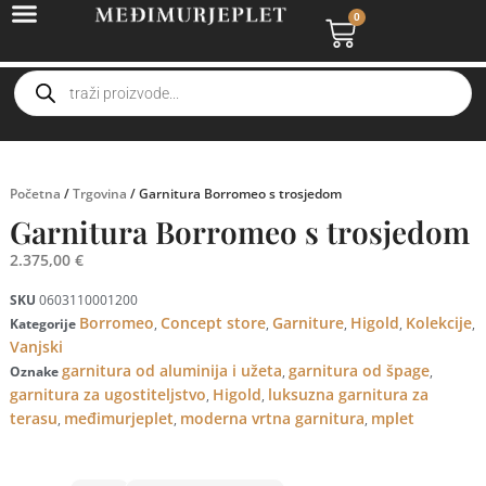
0
Početna
/
Trgovina
/ Garnitura Borromeo s trosjedom
Garnitura Borromeo s trosjedom
2.375,00
€
SKU
0603110001200
Borromeo
Concept store
Garniture
Higold
Kolekcije
Kategorije
,
,
,
,
,
Vanjski
garnitura od aluminija i užeta
garnitura od špage
Oznake
,
,
garnitura za ugostiteljstvo
Higold
luksuzna garnitura za
,
,
terasu
međimurjeplet
moderna vrtna garnitura
mplet
,
,
,