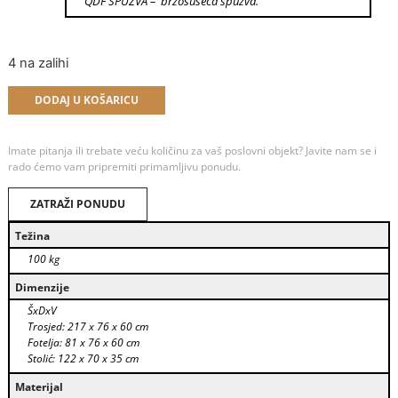
QDF SPUŽVA – brzosušeća spužva.
4 na zalihi
Alternative:
DODAJ U KOŠARICU
Imate pitanja ili trebate veću količinu za vaš poslovni objekt? Javite nam se i
rado ćemo vam pripremiti primamljivu ponudu.
ZATRAŽI PONUDU
Težina
100 kg
Dimenzije
ŠxDxV
Trosjed: 217 x 76 x 60 cm
Fotelja: 81 x 76 x 60 cm
Stolić: 122 x 70 x 35 cm
Materijal