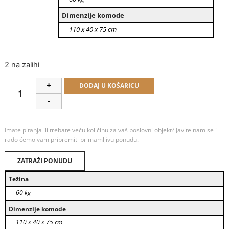
Dimenzije komode
110 x 40 x 75 cm
2 na zalihi
Alternative:
+
DODAJ U KOŠARICU
-
Imate pitanja ili trebate veću količinu za vaš poslovni objekt? Javite nam se i
rado ćemo vam pripremiti primamljivu ponudu.
ZATRAŽI PONUDU
Težina
60 kg
Dimenzije komode
110 x 40 x 75 cm