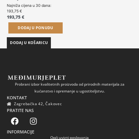
Najniža cijena u 30 dana:
193,75
€
193,75
€
DODAJ U PONUDU
DODAJ U KOŠARICU
Probrani izbor kvalitetnih proizvoda od prirodnih materijala za
kućanstvo i opremanje u ugostiteljstvu.
KONTAKT
Zagrebačka 42, Čakovec
PRATITE NAS
INFORMACIJE
Opći uvjeti poslovanja