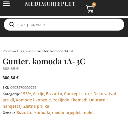
0
Početna
/
Trgovina
/ Gunter, komoda 1A-3C
Gunter, komoda 1A-3C
668,59
€
300,86
€
SKU
0603570000955
'-55%
Akcije
Bizzotto
Concept store
Dekorativni
Kategorije
,
,
,
,
artikli
Komode i konzole
Posljednji komadi
Unutarnji
,
,
,
namještaj
Zlatna prilika
,
Bizzotto
komoda
međimurjeplet
mplet
Oznake
,
,
,