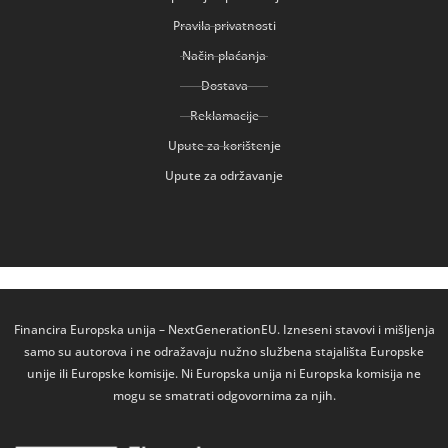
Pravila privatnosti
Način plaćanja
Dostava
Reklamacije
Upute za korištenje
Upute za održavanje
Financira Europska unija – NextGenerationEU. Izneseni stavovi i mišljenja
samo su autorova i ne odražavaju nužno službena stajališta Europske
unije ili Europske komisije. Ni Europska unija ni Europska komisija ne
mogu se smatrati odgovornima za njih.