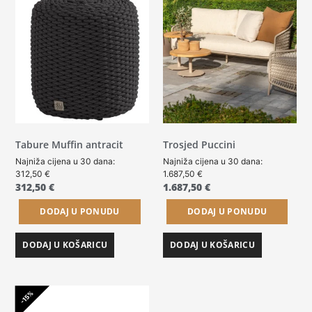
Tabure Muffin antracit
Trosjed Puccini
Najniža cijena u 30 dana:
Najniža cijena u 30 dana:
312,50
€
1.687,50
€
312,50
€
1.687,50
€
DODAJ U PONUDU
DODAJ U PONUDU
DODAJ U KOŠARICU
DODAJ U KOŠARICU
-15%