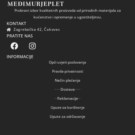
Probrani izbor kvalitetnih proizvoda od prirodnih materijala za
kućanstvo i opremanje u ugostiteljstvu.
KONTAKT
Zagrebačka 42, Čakovec
PRATITE NAS
INFORMACIJE
Opći uvjeti poslovanja
Pravila privatnosti
Način plaćanja
Dostava
Reklamacije
Upute za korištenje
Upute za održavanje