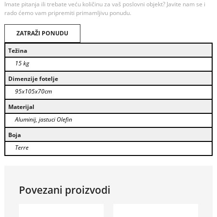
Imate pitanja ili trebate veću količinu za vaš poslovni objekt? Javite nam se i
rado ćemo vam pripremiti primamljivu ponudu.
ZATRAŽI PONUDU
Težina
15 kg
Dimenzije fotelje
95x105x70cm
Materijal
Aluminij, jastuci Olefin
Boja
Terre
Povezani proizvodi