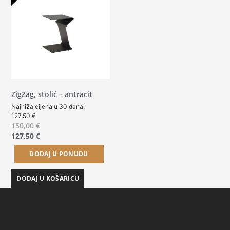
ZigZag, stolić – antracit
Najniža cijena u 30 dana:
127,50
€
150,00
€
127,50
€
DODAJ U PONUDU
DODAJ U KOŠARICU