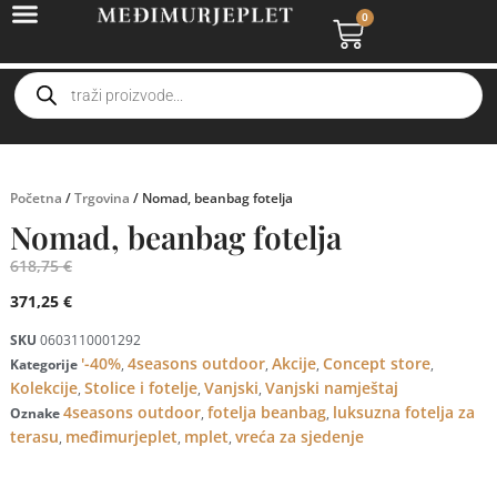
0
Početna
/
Trgovina
/ Nomad, beanbag fotelja
Nomad, beanbag fotelja
618,75
€
371,25
€
SKU
0603110001292
'-40%
4seasons outdoor
Akcije
Concept store
Kategorije
,
,
,
,
Kolekcije
Stolice i fotelje
Vanjski
Vanjski namještaj
,
,
,
4seasons outdoor
fotelja beanbag
luksuzna fotelja za
Oznake
,
,
terasu
međimurjeplet
mplet
vreća za sjedenje
,
,
,