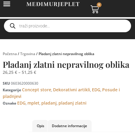
0
Početna
/
Trgovina
/ Pladanj zlatni nepravilnog oblika
Pladanj zlatni nepravilnog oblika
26,25
€
–
51,25
€
SKU
0603620000630
Concept store
Dekorativni artikli
EDG
Posude i
Kategorije
,
,
,
pladnjevi
EDG
mplet
pladanj
pladanj zlatni
Oznake
,
,
,
Opis
Dodatne informacije