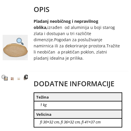
OPIS
Pladanj neobičnog i nepravilnog
oblika,
izrađen od aluminija u boji starog
zlata i dostupan u tri različite
dimenzije.Pogodan za posluživanje
namirnica ili za dekoriranje prostora.Tražite
li neobičan a praktičan poklon, zlatni
pladanj idealna je prilika.
DODATNE INFORMACIJE
Težina
1 kg
Velicina
fi 30×32 cm, fi 36×32 cm, fi 41×37 cm