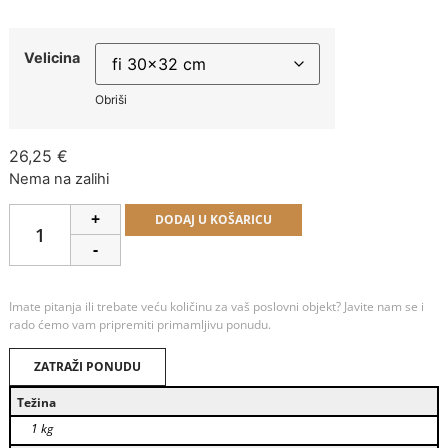
Velicina
Obriši
26,25
€
Nema na zalihi
Alternative:
+
DODAJ U KOŠARICU
-
Imate pitanja ili trebate veću količinu za vaš poslovni objekt? Javite nam se i
rado ćemo vam pripremiti primamljivu ponudu.
ZATRAŽI PONUDU
Težina
1 kg