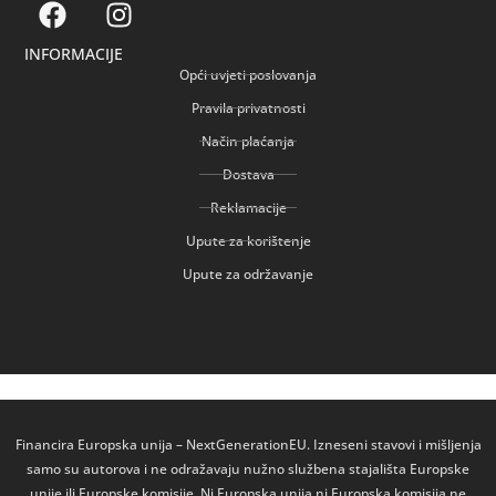
INFORMACIJE
Opći uvjeti poslovanja
Pravila privatnosti
Način plaćanja
Dostava
Reklamacije
Upute za korištenje
Upute za održavanje
Financira Europska unija – NextGenerationEU. Izneseni stavovi i mišljenja
samo su autorova i ne odražavaju nužno službena stajališta Europske
unije ili Europske komisije. Ni Europska unija ni Europska komisija ne