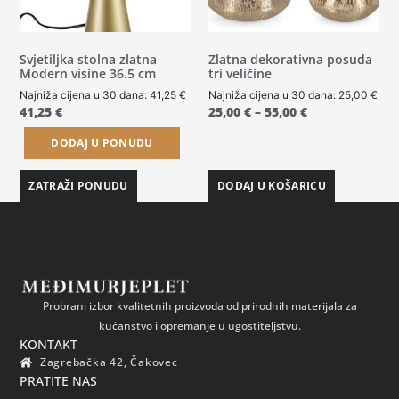
Svjetiljka stolna zlatna
Zlatna dekorativna posuda
Modern visine 36.5 cm
tri veličine
Najniža cijena u 30 dana:
41,25
€
Najniža cijena u 30 dana:
25,00
€
41,25
€
25,00
€
–
55,00
€
DODAJ U PONUDU
ZATRAŽI PONUDU
DODAJ U KOŠARICU
Probrani izbor kvalitetnih proizvoda od prirodnih materijala za
kućanstvo i opremanje u ugostiteljstvu.
KONTAKT
Zagrebačka 42, Čakovec
PRATITE NAS