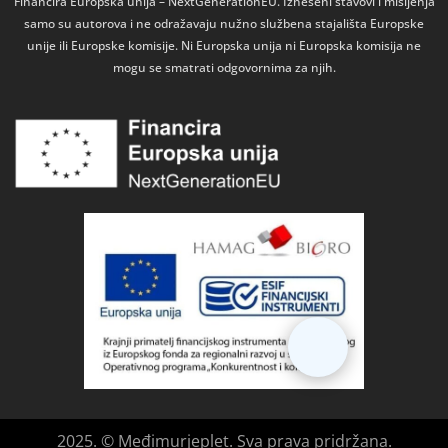
Financira Europska unija – NextGenerationEU. Izneseni stavovi i mišljenja
samo su autorova i ne odražavaju nužno službena stajališta Europske
unije ili Europske komisije. Ni Europska unija ni Europska komisija ne
mogu se smatrati odgovornima za njih.
2025. © Međimurjeplet. Sva prava pridržana.