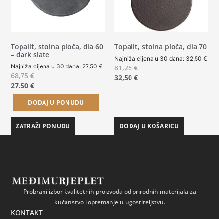
Topalit, stolna ploča, dia 60
Topalit, stolna ploča, dia 70
– dark slate
Najniža cijena u 30 dana:
32,50
€
Najniža cijena u 30 dana:
27,50
€
81,25
€
68,75
€
32,50
€
27,50
€
DODAJ U PONUDU
ZATRAŽI PONUDU
DODAJ U KOŠARICU
Probrani izbor kvalitetnih proizvoda od prirodnih materijala za
kućanstvo i opremanje u ugostiteljstvu.
KONTAKT