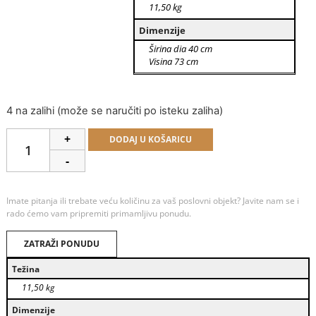
11,50 kg
Dimenzije
Širina dia 40 cm
Visina 73 cm
4 na zalihi (može se naručiti po isteku zaliha)
Alternative:
+
DODAJ U KOŠARICU
-
Imate pitanja ili trebate veću količinu za vaš poslovni objekt? Javite nam se i
rado ćemo vam pripremiti primamljivu ponudu.
ZATRAŽI PONUDU
Težina
11,50 kg
Dimenzije