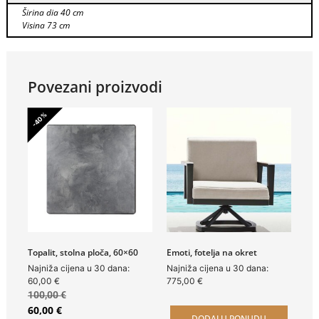
Širina dia 40 cm
Visina 73 cm
Povezani proizvodi
-40%
Topalit, stolna ploča, 60×60
Emoti, fotelja na okret
Najniža cijena u 30 dana:
Najniža cijena u 30 dana:
60,00
€
775,00
€
100,00
€
60,00
€
DODAJ U PONUDU