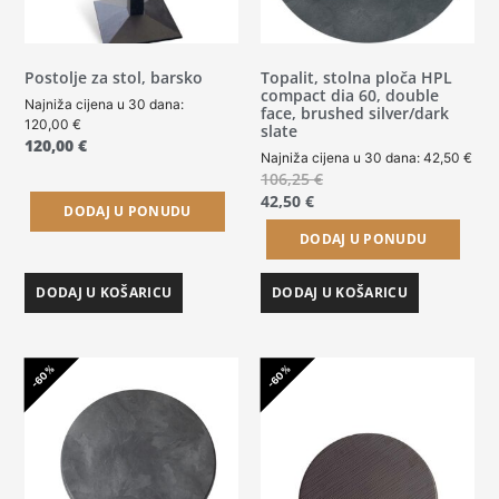
Postolje za stol, barsko
Topalit, stolna ploča HPL
compact dia 60, double
Najniža cijena u 30 dana:
face, brushed silver/dark
120,00
€
slate
120,00
€
Najniža cijena u 30 dana:
42,50
€
106,25
€
42,50
€
DODAJ U PONUDU
DODAJ U PONUDU
DODAJ U KOŠARICU
DODAJ U KOŠARICU
-60%
-60%