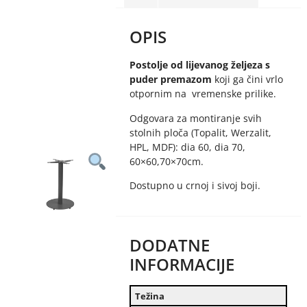
OPIS
Postolje od lijevanog željeza s
puder premazom
koji ga čini vrlo
otpornim na vremenske prilike.
Odgovara za montiranje svih
stolnih ploča (Topalit, Werzalit,
HPL, MDF): dia 60, dia 70,
60×60,70×70cm.
Dostupno u crnoj i sivoj boji.
DODATNE
INFORMACIJE
Težina