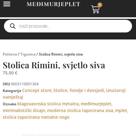
0
Početna
/
Trgovina
/ Stolica Rimini, svjetlo siva
Stolica Rimini, svjetlo siva
75,00
€
SKU
0603110001304
Concept store
Stolice, fotelje i dvosjedi
Unutarnji
Kategorije
,
,
namještaj
blagovaonska stolica metalna
međimurjeplet
Oznake
,
,
minimalistički dizajn
moderna stolica tapecirana siva
mplet
,
,
,
stolica tapecirana metalne noge