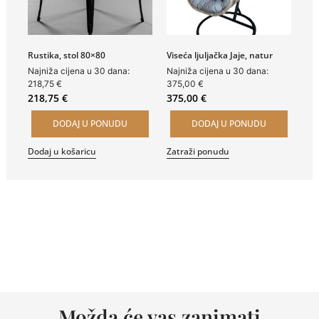
Rustika, stol 80×80
Viseća ljuljačka Jaje, natur
Najniža cijena u 30 dana:
Najniža cijena u 30 dana:
218,75
€
375,00
€
218,75
€
375,00
€
DODAJ U PONUDU
DODAJ U PONUDU
Dodaj u košaricu
Zatraži ponudu
Možda će vas zanimati