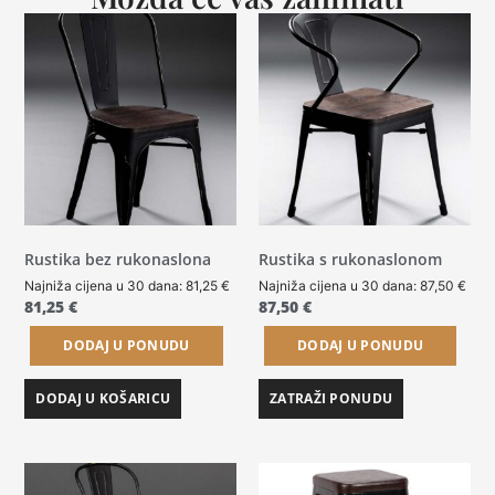
Rustika bez rukonaslona
Rustika s rukonaslonom
Najniža cijena u 30 dana:
81,25
€
Najniža cijena u 30 dana:
87,50
€
81,25
€
87,50
€
DODAJ U PONUDU
DODAJ U PONUDU
DODAJ U KOŠARICU
ZATRAŽI PONUDU