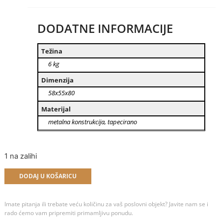
DODATNE INFORMACIJE
Težina
6 kg
Dimenzija
58x55x80
Materijal
metalna konstrukcija, tapecirano
1 na zalihi
Alternative:
DODAJ U KOŠARICU
Imate pitanja ili trebate veću količinu za vaš poslovni objekt? Javite nam se i
rado ćemo vam pripremiti primamljivu ponudu.