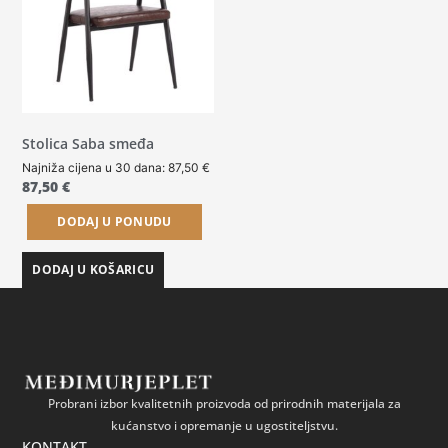
Stolica Saba smeđa
Najniža cijena u 30 dana:
87,50
€
87,50
€
DODAJ U PONUDU
DODAJ U KOŠARICU
Probrani izbor kvalitetnih proizvoda od prirodnih materijala za
kućanstvo i opremanje u ugostiteljstvu.
KONTAKT