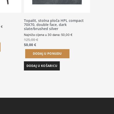
Topalit, stolna ploča HPL compact
70X70, double face, dark
0
€
slate/brushed silver
Najniža cijena u 30 dana:
50,00
€
125,00
€
50,00
€
DODAJ U PONUDU
DODAJ U KOŠARICU