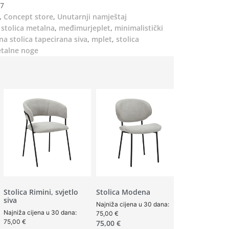
7
,
Concept store
,
Unutarnji namještaj
stolica metalna
,
međimurjeplet
,
minimalistički
a stolica tapecirana siva
,
mplet
,
stolica
etalne noge
Stolica Rimini, svjetlo
Stolica Modena
siva
Najniža cijena u 30 dana:
Najniža cijena u 30 dana:
75,00
€
75,00
€
75,00
€