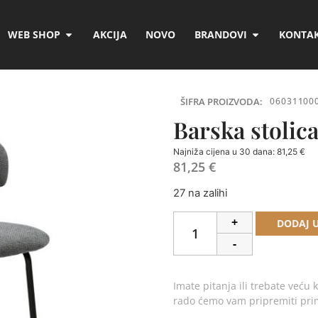
WEB SHOP
AKCIJA
NOVO
BRANDOVI
KONTAK
ŠIFRA PROIZVODA:
06031100
Barska stolic
Najniža cijena u 30 dana:
81,25
€
81,25
€
27 na zalihi
+
DODAJ 
-
Imate pitanja ili trebate veću k
rado ćemo vam pripremiti pr