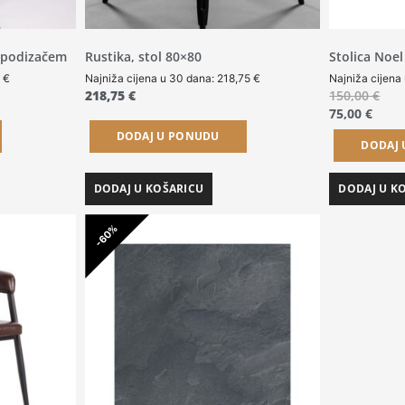
a podizačem
Rustika, stol 80×80
Stolica Noel
0
€
Najniža cijena u 30 dana:
218,75
€
Najniža cijena
218,75
€
150,00
€
75,00
€
DODAJ U PONUDU
DODAJ
DODAJ U KOŠARICU
DODAJ U K
-60%