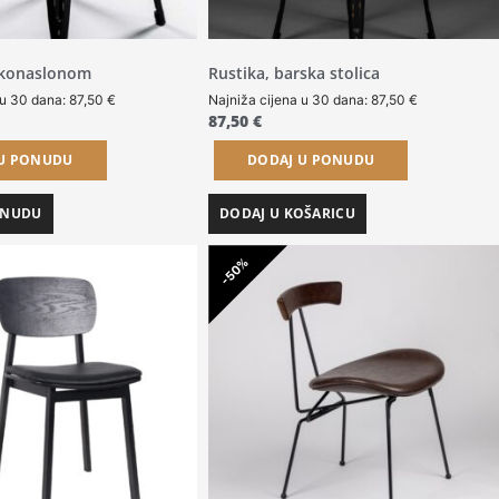
ukonaslonom
Rustika, barska stolica
 u 30 dana:
87,50
€
Najniža cijena u 30 dana:
87,50
€
87,50
€
 U PONUDU
DODAJ U PONUDU
ONUDU
DODAJ U KOŠARICU
-50%