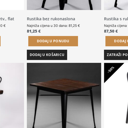
v., flat
Rustika bez rukonaslona
Rustika s r
00
€
Najniža cijena u 30 dana:
81,25
€
Najniža cijena
81,25
€
87,50
€
DODAJ U PONUDU
DODAJ
DODAJ U KOŠARICU
ZATRAŽI P
-50%