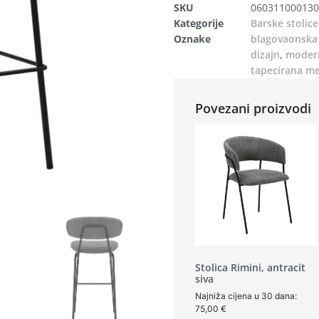
SKU
060311000130
Kategorije
Barske stolice
Oznake
blagovaonska 
dizajn
,
modern
tapecirana m
Povezani proizvodi
Stolica Rimini, antracit
siva
Najniža cijena u 30 dana:
75,00
€