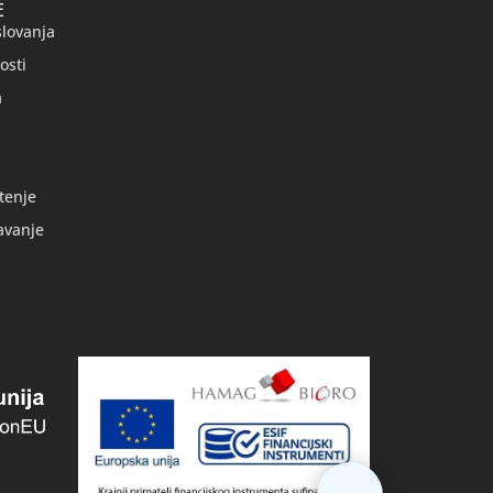
E
slovanja
osti
a
tenje
avanje