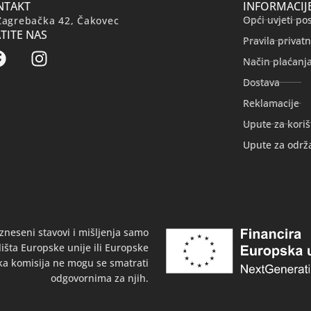
NTAKT
INFORMACIJ
Opći uvjeti po
Zagrebačka 42, Čakovec
TITE NAS
Pravila privatn
Način plaćanj
Dostava
Reklamacije
Upute za koriš
Upute za održ
zneseni stavovi i mišljenja samo
išta Europske unije ili Europske
ka komisija ne mogu se smatrati
odgovornima za njih.