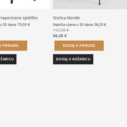
 tapecirano sjedište
Stolica Nordic
 u 30 dana:
75,00
€
Najniža cijena u 30 dana:
56,25
€
112,50
€
56,25
€
 U PONUDU
DODAJ U PONUDU
OŠARICU
DODAJ U KOŠARICU