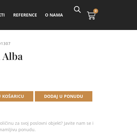
0
TI
REFERENCE
O NAMA
01307
a Alba
Alternative:
U KOŠARICU
DODAJ U PONUDU
oličinu za svoj poslovni objekt? Javite nam se i
imamljivu ponudu.