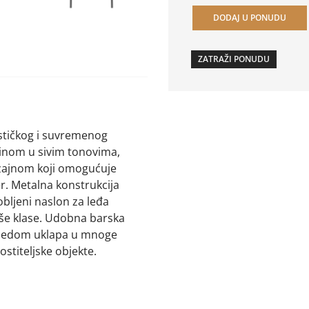
DODAJ U PONUDU
ZATRAŽI PONUDU
stičkog i suvremenog
nom u sivim tonovima,
izajnom koji omogućuje
jer. Metalna konstrukcija
obljeni naslon za leđa
še klase. Udobna barska
zgledom uklapa u mnoge
gostiteljske objekte.