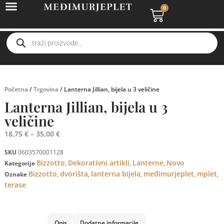
0
Početna
/
Trgovina
/ Lanterna Jillian, bijela u 3 veličine
Lanterna Jillian, bijela u 3
veličine
18,75
€
–
35,00
€
SKU
0603570001128
Bizzotto
Dekorativni artikli
Lanterne
Novo
Kategorije
,
,
,
Bizzotto
dvorišta
lanterna bijela
međimurjeplet
mplet
Oznake
,
,
,
,
,
terase
Opis
Dodatne informacije