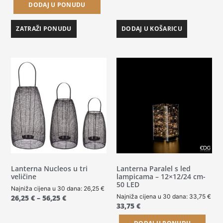
DODAJ U PONUDU
ZATRAŽI PONUDU
DODAJ U KOŠARICU
Lanterna Nucleos u tri
Lanterna Paralel s led
veličine
lampicama – 12×12/24 cm-
50 LED
Najniža cijena u 30 dana:
26,25
€
Najniža cijena u 30 dana:
33,75
€
26,25
€
–
56,25
€
33,75
€