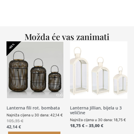
Možda će vas zanimati
-60%
Lanterna fili rot. bombata
Lanterna Jillian, bijela u 3
veličine
Najniža cijena u 30 dana:
42,14
€
Najniža cijena u 30 dana:
18,75
€
105,35
€
18,75
€
–
35,00
€
42,14
€