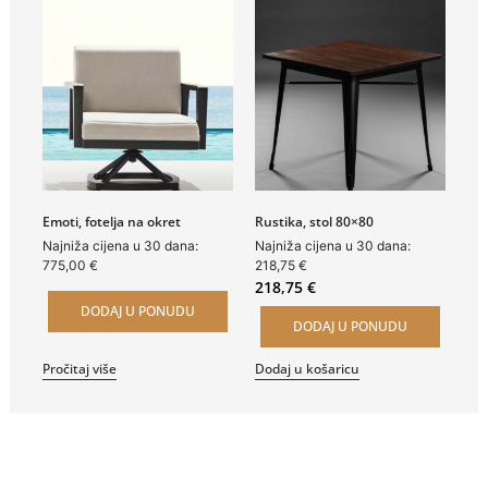
Emoti, fotelja na okret
Rustika, stol 80×80
Najniža cijena u 30 dana:
Najniža cijena u 30 dana:
775,00
€
218,75
€
218,75
€
DODAJ U PONUDU
DODAJ U PONUDU
Pročitaj više
Dodaj u košaricu