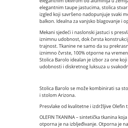
elegantnim okvirom od aluminija u zemljan
elegantnim taupe jastucima, stolica stva
izgled koji savršeno nadopunjuje svaki mod
balkon. Idealna za vanjsko blagovanje i 
Mekani sjedeći i naslonski jastuci s pres
iznimnu udobnost, dok čvrsta konstrukcij
trajnost. Tkanine ne samo da su prekrasn
iznimno čvrste, 100% otporne na vremenske
Stolica Barolo idealan je izbor za one koji
udobnosti i diskretnog luksuza u svako
Stolica Barolo se može kombinirati sa st
i stolom Arizona.
Presvlake od kvalitetne i izdržljive Olefin 
OLEFIN TKANINA – sintetička tkanina koja je
otporna je na izbljeđivanje. Otporna je na