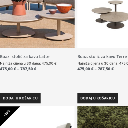
Boaz, stolić za kavu Latte
Boaz, stolić za kavu Terre
Najniža cijena u 30 dana:
475,00
€
Najniža cijena u 30 dana:
475,
475,00
€
–
787,50
€
475,00
€
–
787,50
€
DODAJ U KOŠARICU
DODAJ U KOŠARICU
-30%