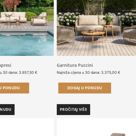
apresi
Garnitura Puccini
 u 30 dana:
3.937,50
€
Najniža cijena u 30 dana:
3.375,00
€
 U PONUDU
DODAJ U PONUDU
ONUDU
PROČITAJ VIŠE