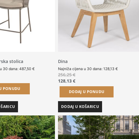
ska stolica
Dina
 u 30 dana:
487,50
€
Najniža cijena u 30 dana:
128,13
€
256,25
€
128,13
€
 U PONUDU
DODAJ U PONUDU
OŠARICU
DODAJ U KOŠARICU