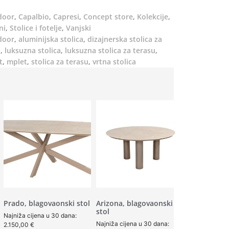
door
,
Capalbio
,
Capresi
,
Concept store
,
Kolekcije
,
ni
,
Stolice i fotelje
,
Vanjski
door
,
aluminijska stolica
,
dizajnerska stolica za
i
,
luksuzna stolica
,
luksuzna stolica za terasu
,
t
,
mplet
,
stolica za terasu
,
vrtna stolica
Prado, blagovaonski stol
Arizona, blagovaonski
stol
Najniža cijena u 30 dana:
Najniža cijena u 30 dana:
2.150,00
€