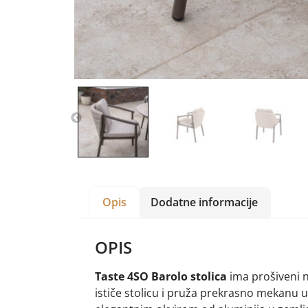
Opis
Dodatne informacije
OPIS
Taste 4SO Barolo stolica
ima prošiveni n
ističe stolicu i pruža prekrasno mekanu 