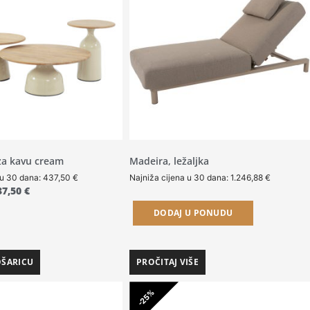
 za kavu cream
Madeira, ležaljka
 u 30 dana:
437,50
€
Najniža cijena u 30 dana:
1.246,88
€
37,50
€
DODAJ U PONUDU
OŠARICU
PROČITAJ VIŠE
-25%