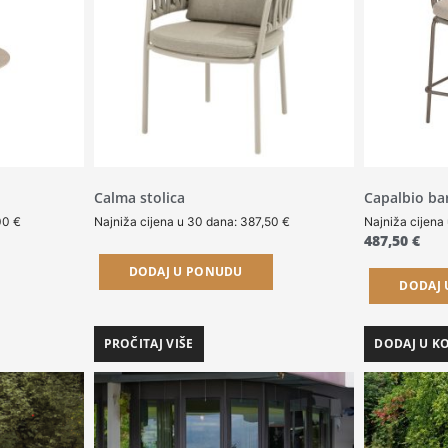
Calma stolica
Capalbio bar
00
€
Najniža cijena u 30 dana:
387,50
€
Najniža cijena
487,50
€
DODAJ U PONUDU
DODAJ
PROČITAJ VIŠE
DODAJ U K