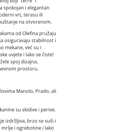
oj boji “terre” i
ra spokojan i elegantan
erni vrt, terasu ili
opuštanje na otvorenom.
vlakama od Olefina pružaju
a osiguravaju stabilnost i
o mekane, već su i
 uvjete i lako se čiste!
 žele spoj dizajna,
dnevnom prostoru.
olovima Manolo, Prado, ali
tkanine su skidive i perive.
 izdržljiva, brzo se suši i
 mrlje i ogrebotine i lako