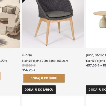
Gloria
June, stolić
5,00
€
Najniža cijena u 30 dana:
156,25
€
Najniža cijena
312,50
€
437,50
€
–
8
156,25
€
DODAJ U PONUDU
DODAJ U KOŠARICU
DODAJ U K