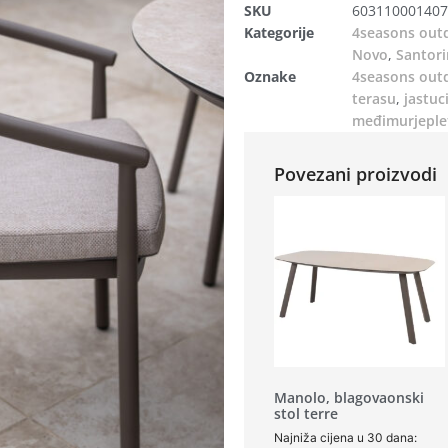
SKU
603110001407
Kategorije
4seasons out
Novo
,
Santori
Oznake
4seasons out
terasu
,
jastuc
međimurjeple
Povezani proizvodi
Manolo, blagovaonski
stol terre
Najniža cijena u 30 dana: