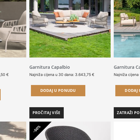
Garnitura Capalbio
Garnitura C
7,50
€
Najniža cijena u 30 dana:
3.643,75
€
Najniža cijena
DODAJ U PONUDU
DODAJ
PROČITAJ VIŠE
ZATRAŽI P
-50%