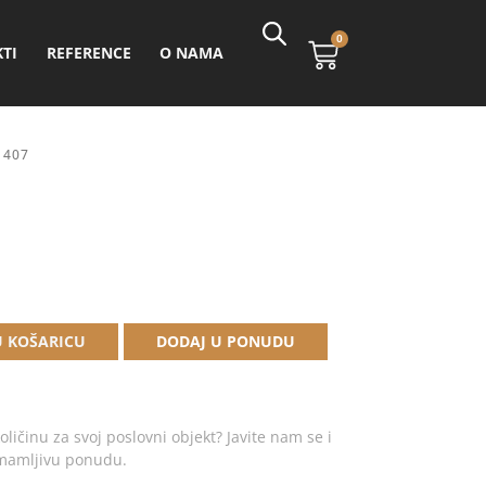
0
TI
REFERENCE
O NAMA
1407
Alternative:
U KOŠARICU
DODAJ U PONUDU
oličinu za svoj poslovni objekt? Javite nam se i
imamljivu ponudu.