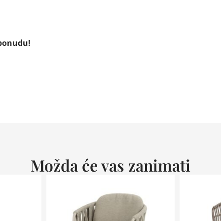
 ponudu!
Možda će vas zanimati