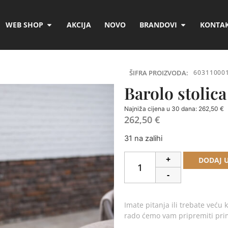
WEB SHOP
AKCIJA
NOVO
BRANDOVI
KONTAK
ŠIFRA PROIZVODA:
60311000
Barolo stolica
Najniža cijena u 30 dana:
262,50
€
262,50
€
31 na zalihi
+
DODAJ 
-
Imate pitanja ili trebate veću k
rado ćemo vam pripremiti pr