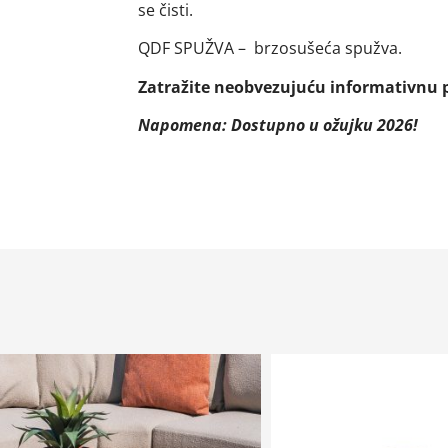
se čisti.
QDF SPUŽVA – brzosušeća spužva.
Zatražite neobvezujuću informativnu
Napomena: Dostupno u ožujku 2026!