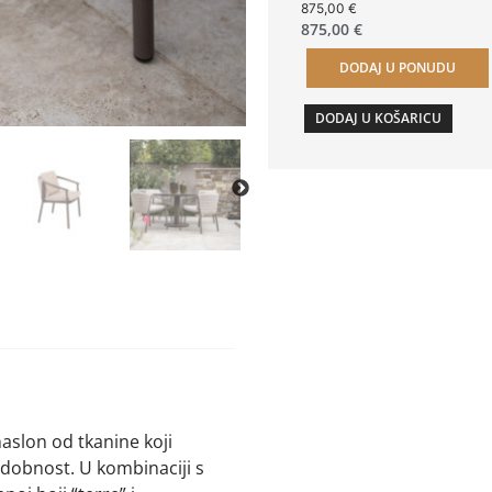
875,00
€
875,00
€
DODAJ U PONUDU
DODAJ U KOŠARICU
aslon od tkanine koji
udobnost. U kombinaciji s