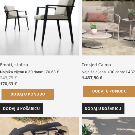
Emoti, stolica
Trosjed Calma
Najniža cijena u 30 dana:
170,63
€
Najniža cijena u 30 dana:
1.43
243,75
€
1.437,50
€
170,63
€
DODAJ U PONUDU
DODAJ U PONUDU
DODAJ U KOŠARICU
DODAJ U KOŠARICU