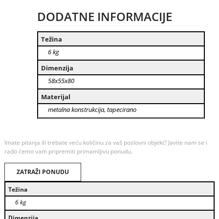
DODATNE INFORMACIJE
Težina
6 kg
Dimenzija
58x55x80
Materijal
metalna konstrukcija, tapecirano
Imate pitanja ili trebate veću količinu za vaš poslovni objekt? Javite nam se i
rado ćemo vam pripremiti primamljivu ponudu.
ZATRAŽI PONUDU
Težina
6 kg
Dimenzija