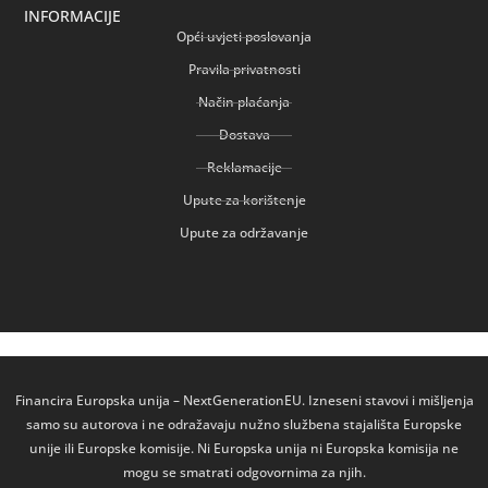
INFORMACIJE
Opći uvjeti poslovanja
Pravila privatnosti
Način plaćanja
Dostava
Reklamacije
Upute za korištenje
Upute za održavanje
Financira Europska unija – NextGenerationEU. Izneseni stavovi i mišljenja
samo su autorova i ne odražavaju nužno službena stajališta Europske
unije ili Europske komisije. Ni Europska unija ni Europska komisija ne
mogu se smatrati odgovornima za njih.