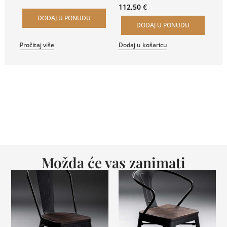
112,50
€
DODAJ U PONUDU
DODAJ U PONUDU
Pročitaj više
Dodaj u košaricu
Možda će vas zanimati