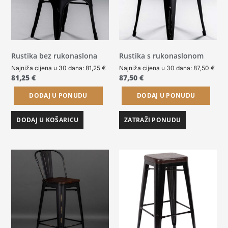
Rustika bez rukonaslona
Rustika s rukonaslonom
Najniža cijena u 30 dana:
81,25
€
Najniža cijena u 30 dana:
87,50
€
81,25
€
87,50
€
DODAJ U PONUDU
DODAJ U PONUDU
DODAJ U KOŠARICU
ZATRAŽI PONUDU