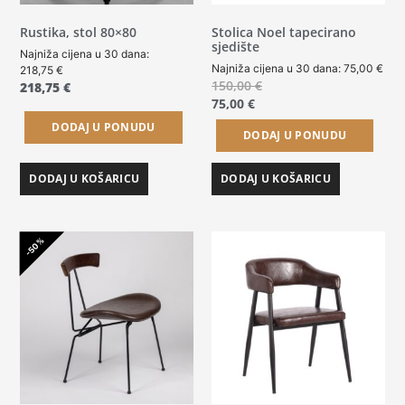
Rustika, stol 80×80
Stolica Noel tapecirano
sjedište
Najniža cijena u 30 dana:
Najniža cijena u 30 dana:
75,00
€
218,75
€
150,00
€
218,75
€
75,00
€
DODAJ U PONUDU
DODAJ U PONUDU
DODAJ U KOŠARICU
DODAJ U KOŠARICU
-50%