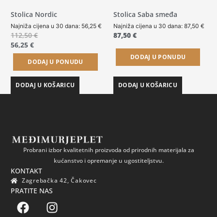
Stolica Nordic
Stolica Saba smeđa
Najniža cijena u 30 dana:
56,25
€
Najniža cijena u 30 dana:
87,50
€
112,50
€
87,50
€
56,25
€
DODAJ U PONUDU
DODAJ U PONUDU
DODAJ U KOŠARICU
DODAJ U KOŠARICU
Probrani izbor kvalitetnih proizvoda od prirodnih materijala za
kućanstvo i opremanje u ugostiteljstvu.
KONTAKT
Zagrebačka 42, Čakovec
PRATITE NAS