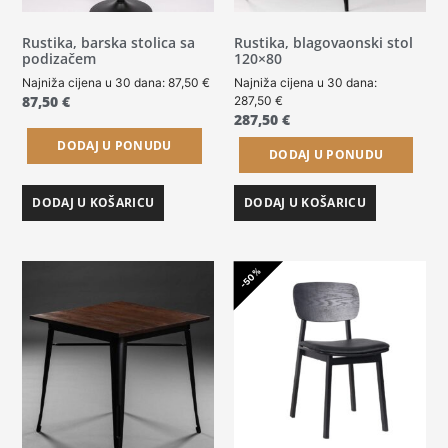
Rustika, barska stolica sa
Rustika, blagovaonski stol
podizačem
120×80
Najniža cijena u 30 dana:
87,50
€
Najniža cijena u 30 dana:
87,50
€
287,50
€
287,50
€
DODAJ U PONUDU
DODAJ U PONUDU
DODAJ U KOŠARICU
DODAJ U KOŠARICU
-50%